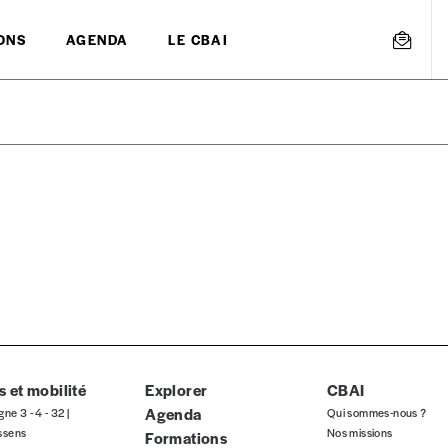
ONS
AGENDA
LE CBAI
mmande
Créer un
s est proposé à
PRIX LIBRE
.
r d’un bien ou d’un service, qui peut être une manière pour lui de pay
 notre attachement aux valeurs de solidarité, nous vous proposons d
rix indicatif. De cette manière, vous soutenez le travail de l’équip
 et mobilité
Explorer
CBAI
Agenda
gne 3 - 4 - 32 |
Qui sommes-nous ?
ssens
Nos missions
Formations