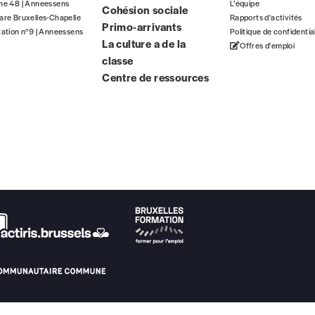
gne 48 | Anneessens
L’équipe
Cohésion sociale
ous commandez au numéro.
are Bruxelles-Chapelle
Rapports d'activités
Primo-arrivants
format papier ou numérique.
tation n°9 | Anneessens
Politique de confidentia
La culture a de la
Offres d'emploi
classe
BAN BE34 0010 7305 2190
avec en communication le numéro de 
Centre de ressources
 tout moment, même après avoir reçu plusieurs numéros. Ce paiemen
Par numéro
5€*