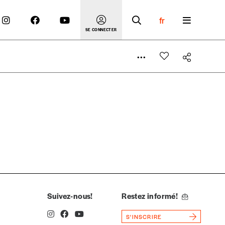
fr
SE CONNECTER
 compte
er le prix qu’il estime juste. Dans l’objectif de rendre
’estimer vous-mêmes le coût de notre publication. Cette
e de rédaction selon vos moyens et vos motivations.
Suivez-nous!
Restez informé!
S'INSCRIRE