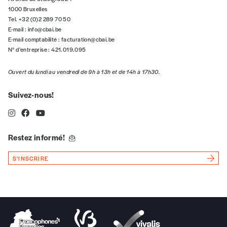
NOS
1000 Bruxelles
Tel. +32 (0)2 289 70 50
E-mail :
info@cbai.be
FORMULES
E-mail comptabilité :
facturation@cbai.be
N° d’entreprise : 421.019.095
Les mots de passe ne correspondent pas
Ouvert du lundi au vendredi de 9h à 13h et de 14h à 17h30.
Abonnement
Suivez-nous!
INSCRIPTION
1 an = 5 numéros
20€*
/an
*champs obligatoires
Restez informé!
*Prix indicatif, frais de port inclus
S'INSCRIRE
Par numéro
5€*