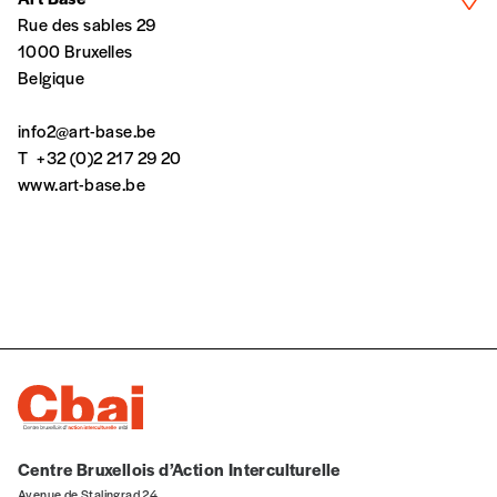
cours ou vous commandez au numéro.
Rue des sables 29
Vous indiquez si vous souhaitez recevoir la
1000 Bruxelles
revue en format papier ou numérique.
Belgique
Vous renseignez vos coordonnées.
Vous versez le montant de votre choix sur le
info2@art-base.be
compte
IBAN BE34 0010 7305
T
+32 (0)2 217 29 20
2190
avec en communication le numéro de
www.art-base.be
la commande renseigné dans le mail de
confirmation et la mention “participation
Imag”.
NB
: Vous pouvez choisir de participer
financièrement à tout moment, même après
avoir reçu plusieurs numéros. Ce paiement
n’est pas indispensable. Il marque votre
volonté de soutenir nos activités.
Centre Bruxellois d’Action Interculturelle
Avenue de Stalingrad 24