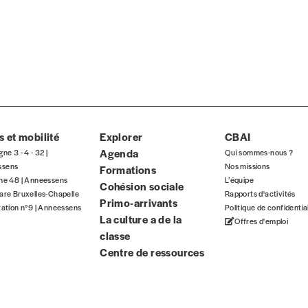
nnement ou numéro au choix.
 et mobilité
Explorer
CBAI
Agenda
gne 3 - 4 - 32 |
Qui sommes-nous ?
ssens
Nos missions
Formations
gne 48 | Anneessens
L’équipe
Cohésion sociale
are Bruxelles-Chapelle
Rapports d'activités
Primo-arrivants
tation n°9 | Anneessens
Politique de confidentia
La culture a de la
Offres d'emploi
Nom
*
classe
Centre de ressources
TVA