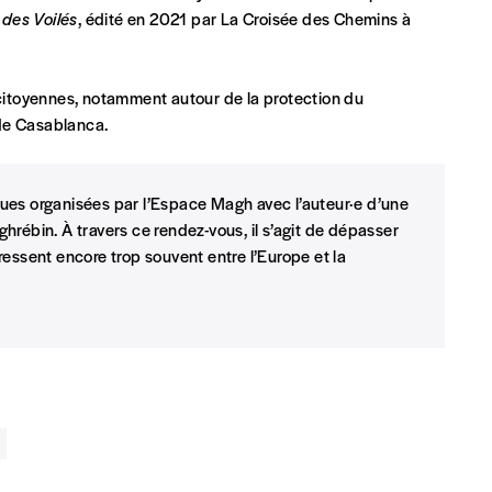
 des Voilés
, édité en 2021 par La Croisée des Chemins à
t)
citoyennes, notamment autour de la protection du
 de Casablanca.
ques organisées par l’Espace Magh avec l’auteur·e d’une
hrébin. À travers ce rendez-vous, il s’agit de dépasser
 dressent encore trop souvent entre l’Europe et la
eux derniers numéros publiés.