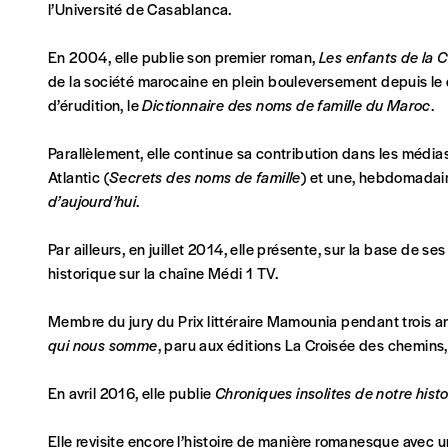
l’Université de Casablanca.
En 2004, elle publie son premier roman,
Les enfants de la 
de la société marocaine en plein bouleversement depuis l
Abonnement
d’érudition, le
Dictionnaire des noms de famille du Maroc
.
1 an = 5 numéros
20€*
/an
Parallèlement, elle continue sa contribution dans les médi
Atlantic (
Secrets des noms de famille
) et une, hebdomadair
d’aujourd’hui
.
*Prix indicatif, frais de port inclus
Par ailleurs, en juillet 2014, elle présente, sur la base de s
Je m'abonne à l'Imag
historique sur la chaîne Médi 1 TV.
Membre du jury du Prix littéraire Mamounia pendant trois an
Format papier (livraison uniquement en Belgi
qui nous somme
, paru aux éditions La Croisée des chemins,
Format numérique
En avril 2016, elle publie
Chroniques insolites de notre hist
Je commande au numéro
Elle revisite encore l’histoire de manière romanesque avec 