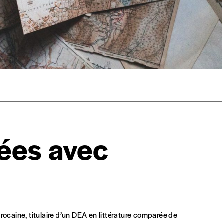
s est proposé à
PRIX LIBRE
.
r d’un bien ou d’un service, qui peut être une manière pour lui de pay
 notre attachement aux valeurs de solidarité, nous vous proposons d
rix indicatif. De cette manière, vous soutenez le travail de l’équip
ous commandez au numéro.
format papier ou numérique.
BAN BE34 0010 7305 2190
avec en communication le numéro de 
ées avec
 tout moment, même après avoir reçu plusieurs numéros. Ce paiemen
ocaine, titulaire d’un DEA en littérature comparée de