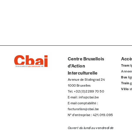
Je souhaite bénéficier de l’offre découverte
Cadeau
Faites découvrir l'
Imag
à un·e ami·e et offrez-lui un abo
J’offre un abonnement (5 numéros)
Centre Bruxellois
Accès
J’offre le(s) numéro(s)
d’Action
Tram
li
Annee
Interculturelle
Bus
li
Vos coordonnées
Avenue de Stalingrad 24
Train
g
1000 Bruxelles
Villo
s
Tel. +32 (0)2 289 70 50
Prénom
*
E-mail :
info@cbai.be
E-mail comptabilité :
facturation@cbai.be
N° d’entreprise : 421.019.095
Organisation
Ouvert du lundi au vendredi de