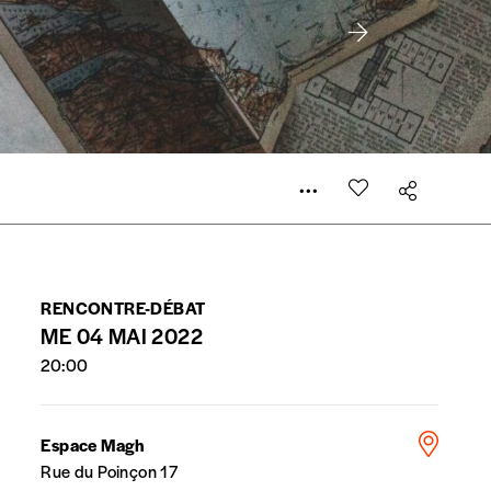
er le prix qu’il estime juste. Dans l’objectif de rendre
’estimer vous-mêmes le coût de notre publication. Cette
e de rédaction selon vos moyens et vos motivations.
la commande renseigné dans le mail de confirmation et
RENCONTRE-DÉBAT
ME 04 MAI 2022
20:00
t n’est pas indispensable. Il marque votre volonté de
Espace Magh
Rue du Poinçon 17