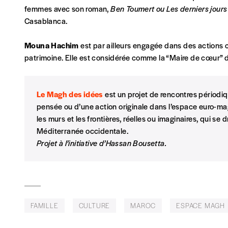
femmes avec son roman,
Ben Toumert ou Les derniers jours
Édition papier (livraison en Belgique uniquemen
Casablanca.
Mouna Hachim
est par ailleurs engagée dans des actions 
patrimoine. Elle est considérée comme la “Maire de cœur”
AJOUTER
Le Magh des idées
est un projet de rencontres périodi
Édition numérique
pensée ou d’une action originale dans l’espace euro-mag
les murs et les frontières, réelles ou imaginaires, qui se
Méditerranée occidentale.
Projet à l’initiative d’Hassan Bousetta.
AJOUTER
Offre découverte
FAMILLE
CULTURE
MAROC
ESPACE MAGH
Vous souhaitez découvrir
Imag
? Nous vous offrons les d