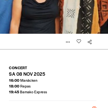
er le prix qu’il estime juste. Dans l’objectif de rendre
’estimer vous-mêmes le coût de notre publication. Cette
e de rédaction selon vos moyens et vos motivations.
la commande renseigné dans le mail de confirmation et
CONCERT
SA 08 NOV 2025
t n’est pas indispensable. Il marque votre volonté de
16:00
Manäcken
18:00
Repas
19:45
Bamako Express