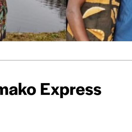
r d’un bien ou d’un service, qui peut être une manière pour lui de pay
 notre attachement aux valeurs de solidarité, nous vous proposons d
rix indicatif. De cette manière, vous soutenez le travail de l’équip
ous commandez au numéro.
format papier ou numérique.
BAN BE34 0010 7305 2190
avec en communication le numéro de 
mako Express
 tout moment, même après avoir reçu plusieurs numéros. Ce paiemen