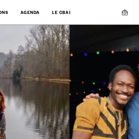
ONS
AGENDA
LE CBAI
mmande
Créer un
s est proposé à
PRIX LIBRE
.