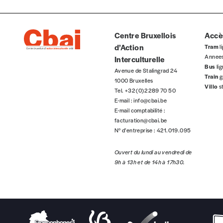
Centre Bruxellois
Accès
Cadeau
d’Action
Tram
li
Faites découvrir l'
Imag
à un·e ami·e et offrez-lui un abo
Annee
Interculturelle
Bus
li
Avenue de Stalingrad 24
Train
g
J’offre un abonnement (5 numéros)
1000 Bruxelles
Villo
s
Tel. +32 (0)2 289 70 50
E-mail :
info@cbai.be
J’offre le(s) numéro(s)
E-mail comptabilité :
facturation@cbai.be
Vos coordonnées
N° d’entreprise : 421.019.095
Ouvert du lundi au vendredi de
Prénom
*
9h à 13h et de 14h à 17h30.
Organisation