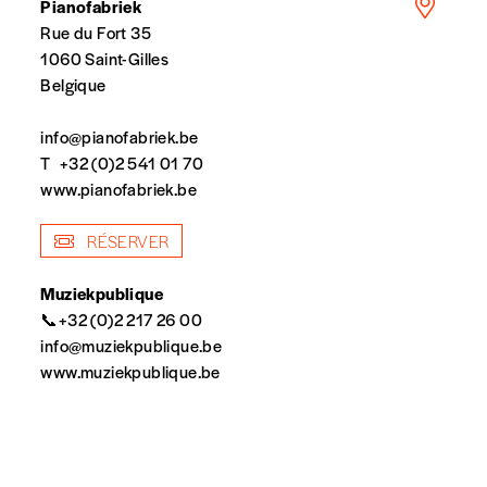
Pianofabriek
Rue du Fort 35
1060 Saint-Gilles
Belgique
info@pianofabriek.be
T
+32 (0)2 541 01 70
www.pianofabriek.be
spondent pas
RÉSERVER
Muziekpublique
📞+32 (0)2 217 26 00
info@muziekpublique.be
www.muziekpublique.be