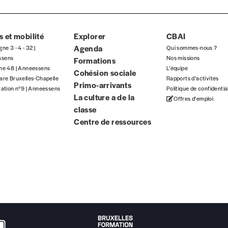
 et mobilité
Explorer
CBAI
Agenda
gne 3 - 4 - 32 |
Qui sommes-nous ?
nnement ou numéro au choix.
ssens
Nos missions
Formations
gne 48 | Anneessens
L’équipe
Cohésion sociale
are Bruxelles-Chapelle
Rapports d'activités
Primo-arrivants
tation n°9 | Anneessens
Politique de confidentia
La culture a de la
Offres d'emploi
classe
Centre de ressources
Nom
*
TVA