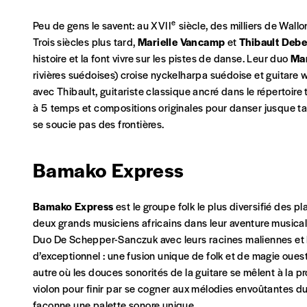
e
Peu de gens le savent: au XVII
siècle, des milliers de Wall
Trois siècles plus tard,
Marielle Vancamp
et
Thibault Deb
Abonnement
histoire et la font vivre sur les pistes de danse. Leur duo
Ma
1 an = 5 numéros
rivières suédoises) croise nyckelharpa suédoise et guitare w
20€*
/an
avec Thibault, guitariste classique ancré dans le répertoire
à 5 temps et compositions originales pour danser jusque ta
se soucie pas des frontières.
*Prix indicatif, frais de port inclus
Bamako Express
Je m'abonne à l'Imag
Bamako Express
est le groupe folk le plus diversifié des pl
Format papier (livraison uniquement en Belgi
deux grands musiciens africains dans leur aventure musica
Format numérique
Duo De Schepper-Sanczuk avec leurs racines maliennes et b
d’exceptionnel : une fusion unique de folk et de magie oue
autre où les douces sonorités de la guitare se mêlent à la 
Je commande au numéro
violon pour finir par se cogner aux mélodies envoûtantes du 
façonne une palette sonore unique.