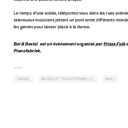
Édition papier (livraison en Belgique uniquemen
Le temps d’une soirée, téléportez-vous dans les rues anim
talentueux musiciens jettent un pont entre différents mon
les genres pour laisser place à la danse.
AJOUTER
Bal & Basta! est un évènement organisé par
Frisse Folk
e
Pianofabriek.
Édition numérique
DANSE
MUSIQUE TRADITIONNELLE
MALI
AJOUTER
Offre découverte
Vous souhaitez découvrir
Imag
? Nous vous offrons les d
Je souhaite bénéficier de l’offre découverte