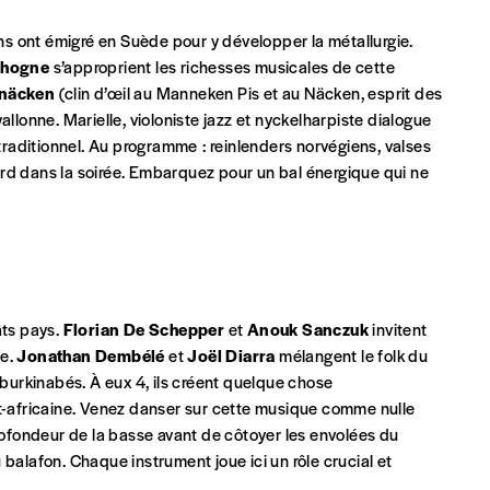
ons ont émigré en Suède pour y développer la métallurgie.
ehogne
s’approprient les richesses musicales de cette
Par numéro
näcken
(clin d’œil au Manneken Pis et au Näcken, esprit des
5€*
allonne. Marielle, violoniste jazz et nyckelharpiste dialogue
 traditionnel. Au programme : reinlenders norvégiens, valses
rd dans la soirée. Embarquez pour un bal énergique qui ne
Les mots de passe ne corre
*Prix indicatif, frais de port inclus
INSCRIPTION
*champs obligatoires
ats pays.
Florian De Schepper
et
Anouk Sanczuk
invitent
que)
le.
Jonathan Dembélé
et
Joël Diarra
mélangent le folk du
urkinabés. À eux 4, ils créent quelque chose
st-africaine. Venez danser sur cette musique comme nulle
profondeur de la basse avant de côtoyer les envolées du
balafon. Chaque instrument joue ici un rôle crucial et