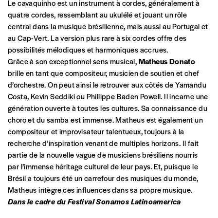
commande
Le cavaquinho est un instrument à cordes, généralement à
quatre cordes, ressemblant au ukulélé et jouant un rôle
central dans la musique brésilienne, mais aussi au Portugal et
au Cap-Vert. La version plus rare à six cordes offre des
A partir de 2021,
Imag, le magazine de
possibilités mélodiques et harmoniques accrues.
l’interculturel,
vous est proposé à
PRIX LIBRE
.
Grâce à son exceptionnel sens musical,
Matheus Donato
Le prix libre est un mode de fixation du prix
brille en tant que compositeur, musicien de soutien et chef
par l’acheteur d’un bien ou d’un service, qui
d’orchestre. On peut ainsi le retrouver aux côtés de Yamandu
peut être une manière pour lui de payer le prix
CONNEXION
Costa, Kevin Seddiki ou Phillippe Baden Powell. Il incarne une
qu’il estime juste. Dans l’objectif de rendre nos
génération ouverte à toutes les cultures. Sa connaissance du
activités et publications accessibles, et
Mot de passe oublié?
choro et du samba est immense. Matheus est également un
d’affirmer notre attachement aux valeurs de
compositeur et improvisateur talentueux, toujours à la
solidarité, nous vous proposons d’estimer
recherche d’inspiration venant de multiples horizons. Il fait
vous-mêmes le coût de notre publication.
partie de la nouvelle vague de musiciens brésiliens nourris
Cette valeur peut donc être inférieure, égale
Créer un
par l’immense héritage culturel de leur pays. Et, puisque le
ou supérieure au prix indicatif. De cette
Brésil a toujours été un carrefour des musiques du monde,
manière, vous soutenez le travail de l’équipe
compte
Matheus intègre ces influences dans sa propre musique.
de rédaction selon vos moyens et vos
Dans le cadre du Festival Sonamos Latinoamerica
motivations.