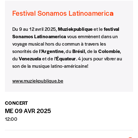
En pratique
Festival Sonamos Latinoameric
a
Vous vous abonnez pour l’année civile en
cours ou vous commandez au numéro.
Du 9 au 12 avril 2025,
Muziekpublique
et le
festival
Vous indiquez si vous souhaitez recevoir la
Sonamos Latinoamerica
vous emmènent dans un
revue en format papier ou numérique.
voyage musical hors du commun à travers les
Vous renseignez vos coordonnées.
sonorités de
l’Argentine
, du
Brésil
, de la
Colombie
,
Vous versez le montant de votre choix sur le
du
Venezuela
et de l’
Équateur
. 4 jours pour vibrer au
compte
IBAN BE34 0010 7305
son de la musique latino-américaine!
2190
avec en communication le numéro de
la commande renseigné dans le mail de
www.muziekpublique.be
confirmation et la mention “participation
Imag”.
CONCERT
ME 09 AVR 2025
NB
: Vous pouvez choisir de participer
12:00
financièrement à tout moment, même après
avoir reçu plusieurs numéros. Ce paiement
n’est pas indispensable. Il marque votre