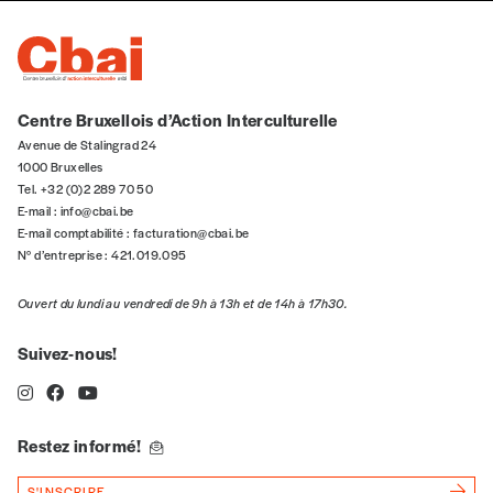
5€*
*Prix indicatif, frais de port inclus
Centre Bruxellois d’Action Interculturelle
Je m'abonne à l'Imag
Avenue de Stalingrad 24
1000 Bruxelles
Tel. +32 (0)2 289 70 50
Format papier (livraison uniquement
E-mail :
info@cbai.be
en Belgique)
E-mail comptabilité :
facturation@cbai.be
N° d’entreprise : 421.019.095
Format numérique
Ouvert du lundi au vendredi de 9h à 13h et de 14h à 17h30.
Je commande au numéro
Suivez-nous!
Édition papier (livraison en Belgique
uniquement)
Restez informé!
S'INSCRIRE