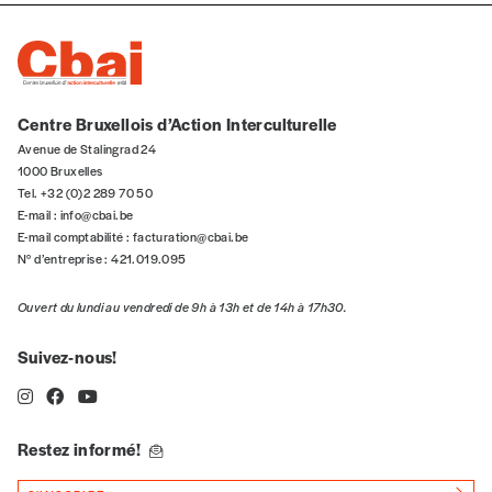
Quantité
Centre Bruxellois d’Action Interculturelle
Avenue de Stalingrad 24
1000 Bruxelles
Tel. +32 (0)2 289 70 50
AJOUTER
E-mail :
info@cbai.be
E-mail comptabilité :
facturation@cbai.be
N° d’entreprise : 421.019.095
Édition numérique
Ouvert du lundi au vendredi de 9h à 13h et de 14h à 17h30.
Suivez-nous!
AJOUTER
Restez informé!
Offre découverte
Vous souhaitez découvrir
Imag
? Nous vous