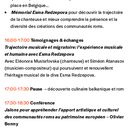
motivations.
place en Belgique…
Mémorial Esma Redzepova
pour découvrir la trajectoire
de la chanteuse et mieux comprendre la présence et la
En pratique
diversité des créations des communautés roms.
Vous vous abonnez pour l’année civile en
cours ou vous commandez au numéro.
16:00-17:00
Témoignages & échanges
Vous indiquez si vous souhaitez recevoir la
Trajectoire musicale et migratoire: l’expérience musicale
revue en format papier ou numérique.
et humaine avec Esma Redzepova
Vous renseignez vos coordonnées.
Avec Eléonora Mustafovska (chanteuse) et Siméon Atanasov
Vous versez le montant de votre choix sur le
(musicien-compositeur) qui poursuivent et renouvellent
compte
IBAN BE34 0010 7305
l’héritage musical de la diva Esma Redzepova.
2190
avec en communication le numéro de
la commande renseigné dans le mail de
17:00-17:30
Pause
– découverte culinaire balkanique et rom
confirmation et la mention “participation
Imag”.
17:30-18:30
Conférence
Jalons pour appréhender l’apport artistique et culturel
des communautés roms au patrimoine européen
–
Olivier
NB
: Vous pouvez choisir de participer
Bonny
financièrement à tout moment, même après