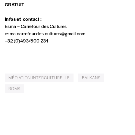
GRATUIT
Par numéro
5€*
Infos et contact :
Esma – Carrefour des Cultures
esma.carrefour.des.cultures@gmail.com
*Prix indicatif, frais de port inclus
+32 (0)493/500 231
Je m'abonne à l'Imag
Format papier (livraison uniquement
en Belgique)
MÉDIATION INTERCULTURELLE
BALKANS
Format numérique
ROMS
Je commande au numéro
Édition papier (livraison en Belgique
uniquement)