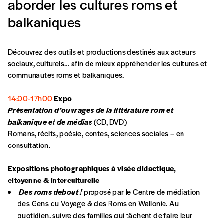
Formulaire de
aborder les cultures roms et
Se connecter
balkaniques
commande
Découvrez des outils et productions destinés aux acteurs
A partir de 2021,
Imag, le magazine de
sociaux, culturels… afin de mieux appréhender les cultures et
l’interculturel,
vous est proposé à
PRIX LIBRE
.
communautés roms et balkaniques.
Le prix libre est un mode de fixation du prix
par l’acheteur d’un bien ou d’un service, qui
14:00-17h00
Expo
peut être une manière pour lui de payer le prix
CONNEXION
Présentation d’ouvrages de la littérature rom et
qu’il estime juste. Dans l’objectif de rendre nos
balkanique et de médias
(CD, DVD)
activités et publications accessibles, et
Mot de passe oublié?
Romans, récits, poésie, contes, sciences sociales – en
d’affirmer notre attachement aux valeurs de
consultation.
solidarité, nous vous proposons d’estimer
vous-mêmes le coût de notre publication.
Expositions photographiques à visée didactique,
Cette valeur peut donc être inférieure, égale
citoyenne & interculturelle
Créer un
ou supérieure au prix indicatif. De cette
Des roms debout !
proposé par le Centre de médiation
manière, vous soutenez le travail de l’équipe
des Gens du Voyage & des Roms en Wallonie. Au
compte
de rédaction selon vos moyens et vos
quotidien, suivre des familles qui tâchent de faire leur