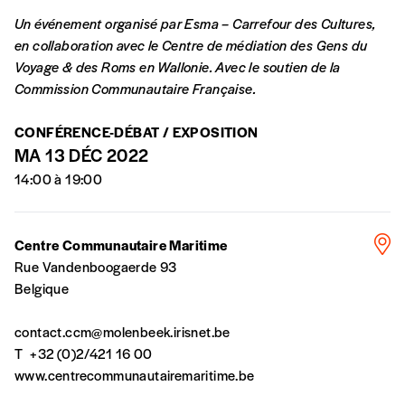
avoir reçu plusieurs numéros. Ce paiement
Un événement organisé par Esma – Carrefour des Cultures,
n’est pas indispensable. Il marque votre
en collaboration avec le Centre de médiation des Gens du
volonté de soutenir nos activités.
Voyage & des Roms en Wallonie. Avec le soutien de la
Commission Communautaire Française.
NOS
CONFÉRENCE-DÉBAT / EXPOSITION
FORMULES
MA 13 DÉC 2022
14:00 à 19:00
Les mots de passe ne correspondent pas
Centre Communautaire Maritime
Abonnement
INSCRIPTION
Rue Vandenboogaerde 93
1 an = 5 numéros
Belgique
20€*
/an
*champs obligatoires
contact.ccm@molenbeek.irisnet.be
T
+32 (0)2/421 16 00
*Prix indicatif, frais de port inclus
www.centrecommunautairemaritime.be