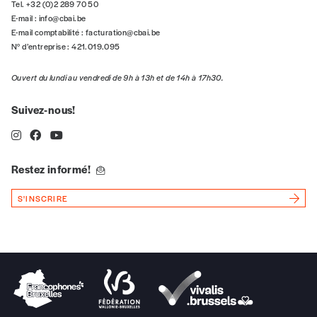
Tel. +32 (0)2 289 70 50
E-mail :
info@cbai.be
E-mail comptabilité :
facturation@cbai.be
N° d’entreprise : 421.019.095
n°
Ouvert du lundi au vendredi de 9h à 13h et de 14h à 17h30.
Suivez-nous!
Localité
Restez informé!
Je souhaite recevoir une facture
S'INSCRIRE
J’ai lu et j’accepte votre politique
de confidentialité
*
Lire notre
politique de protection des données
personnelles (RGPD)
Ajouter un message (facultatif)