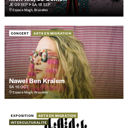
Format numérique
JE 09 SEP
SA 18 SEP
Espace Magh, Bruxelles
Je commande au numéro
CONCERT
ARTS EN MIGRATION
Édition papier (livraison en Belgique
uniquement)
Quantité
Nawel Ben Kraïem
SA 16 OCT
Espace Magh, Bruxelles
AJOUTER
Édition numérique
EXPOSITION
ARTS EN MIGRATION
INTERCULTURALITÉ