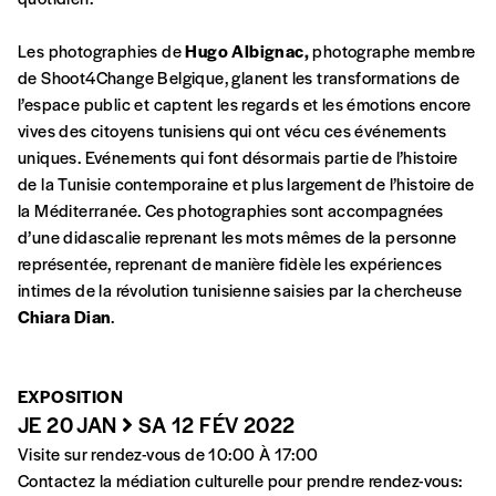
d’affirmer notre attachement aux valeurs de
solidarité, nous vous proposons d’estimer
Les photographies de
Hugo Albignac,
photographe membre
vous-mêmes le coût de notre publication.
de Shoot4Change Belgique, glanent les transformations de
Cette valeur peut donc être inférieure, égale
Créer un
l’espace public et captent les regards et les émotions encore
ou supérieure au prix indicatif. De cette
vives des citoyens tunisiens qui ont vécu ces événements
manière, vous soutenez le travail de l’équipe
compte
uniques. Evénements qui font désormais partie de l’histoire
de rédaction selon vos moyens et vos
de la Tunisie contemporaine et plus largement de l’histoire de
motivations.
la Méditerranée. Ces photographies sont accompagnées
d’une didascalie reprenant les mots mêmes de la personne
En pratique
représentée, reprenant de manière fidèle les expériences
Vous vous abonnez pour l’année civile en
intimes de la révolution tunisienne saisies par la chercheuse
cours ou vous commandez au numéro.
Chiara Dian
.
Vous indiquez si vous souhaitez recevoir la
revue en format papier ou numérique.
Vous renseignez vos coordonnées.
EXPOSITION
Vous versez le montant de votre choix sur le
JE 20 JAN
SA 12 FÉV 2022
compte
IBAN BE34 0010 7305
Visite sur rendez-vous de 10:00 À 17:00
2190
avec en communication le numéro de
Contactez la médiation culturelle pour prendre rendez-vous: