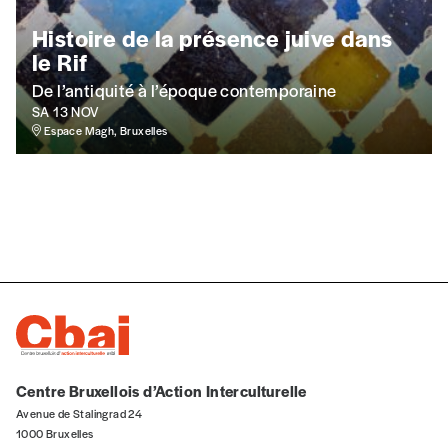
Histoire de la présence juive dans
le Rif
Téléphone
De l’antiquité à l’époque contemporaine
SA 13 NOV
Espace Magh, Bruxelles
E-mail
*
Rue
Code postal
Centre Bruxellois d’Action Interculturelle
Pays
Avenue de Stalingrad 24
1000 Bruxelles