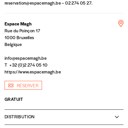
la commande renseigné dans le mail de
reservation@espacemagh.be
– 02 274 05 27.
confirmation et la mention “participation
Imag”.
Espace Magh
Rue du Poinçon 17
NB
: Vous pouvez choisir de participer
1000 Bruxelles
financièrement à tout moment, même après
Belgique
avoir reçu plusieurs numéros. Ce paiement
n’est pas indispensable. Il marque votre
info@espacemagh.be
volonté de soutenir nos activités.
T
+32 (0)2 274 05 10
https://www.espacemagh.be
NOS
RÉSERVER
FORMULES
GRATUIT
Les mots de passe ne correspondent pas
DISTRIBUTION
Textes :
Chiara Diana