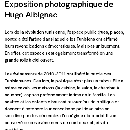
Exposition photographique de
Hugo Albignac
Lors de la révolution tunisienne, l’espace public (rues, places,
ponts) a été l’arène dans laquelle les Tunisiens ont affirmé
Formulaire de
leurs revendications démocratiques. Mais pas uniquement.
Se connecter
En effet, cet espace s’est également transformé en une
commande
grande toile à ciel ouvert.
Les événements de 2010-2011 ont libéré la parole des
Tunisiens·nes. Dès lors, la politique n’est plus un tabou. Elle a
A partir de 2021,
Imag, le magazine de
même envahi les maisons (la cuisine, le salon, la chambre à
l’interculturel,
vous est proposé à
PRIX LIBRE
.
coucher), espace profondément intime de la famille. Les
Le prix libre est un mode de fixation du prix
adultes et les enfants discutent aujourd’hui de politique et
par l’acheteur d’un bien ou d’un service, qui
donnent à entendre leur conscience politique mise en
peut être une manière pour lui de payer le prix
CONNEXION
sourdine par des décennies d’un régime dictatorial. Ils ont
qu’il estime juste. Dans l’objectif de rendre nos
conservé de ces événements de nombreux objets du
activités et publications accessibles, et
Mot de passe oublié?
quotidien.