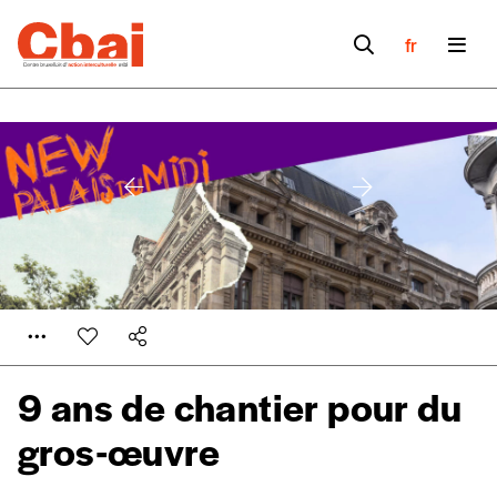
fr
Formulaire de
Se connecter
9 ans de chantier pour du
commande
gros-œuvre
A partir de 2021,
Imag, le magazine de