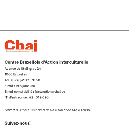
5€*
Lumières et vidéo :
Benjamin Struelens
Peintures :
Alix Philippe
Costumes :
Judith Vanparys
*Prix indicatif, frais de port inclus
Production :
Gabriel Alloing
et
Catherine Detry
Je m'abonne à l'Imag
Une coproduction du Théâtre Le Public et de la Ferme du
Biéreau, avec la Compagnie Émozon et AB asbl.
Format papier (livraison uniquement
Centre Bruxellois d’Action Interculturelle
en Belgique)
Avenue de Stalingrad 24
Format numérique
1000 Bruxelles
Tel. +32 (0)2 289 70 50
E-mail :
info@cbai.be
Je commande au numéro
E-mail comptabilité :
facturation@cbai.be
N° d’entreprise : 421.019.095
Édition papier (livraison en Belgique
Ouvert du lundi au vendredi de 9h à 13h et de 14h à 17h30.
uniquement)
Suivez-nous!