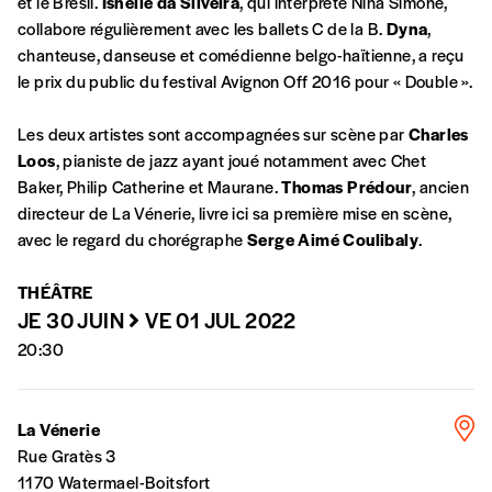
et le Brésil.
Isnelle da Silveira
, qui interprète Nina Simone,
collabore régulièrement avec les ballets C de la B.
Dyna
,
En pratique
chanteuse, danseuse et comédienne belgo-haïtienne, a reçu
Vous vous abonnez pour l’année civile en
le prix du public du festival Avignon Off 2016 pour « Double ».
cours ou vous commandez au numéro.
Vous indiquez si vous souhaitez recevoir la
Les deux artistes sont accompagnées sur scène par
Charles
revue en format papier ou numérique.
Loos
, pianiste de jazz ayant joué notamment avec Chet
Vous renseignez vos coordonnées.
Baker, Philip Catherine et Maurane.
Thomas Prédour
, ancien
Vous versez le montant de votre choix sur le
directeur de La Vénerie, livre ici sa première mise en scène,
compte
IBAN BE34 0010 7305
avec le regard du chorégraphe
Serge Aimé Coulibaly
.
2190
avec en communication le numéro de
la commande renseigné dans le mail de
THÉÂTRE
confirmation et la mention “participation
JE 30 JUIN
VE 01 JUL 2022
Imag”.
20:30
NB
: Vous pouvez choisir de participer
La Vénerie
financièrement à tout moment, même après
Rue Gratès 3
avoir reçu plusieurs numéros. Ce paiement
1170 Watermael-Boitsfort
n’est pas indispensable. Il marque votre