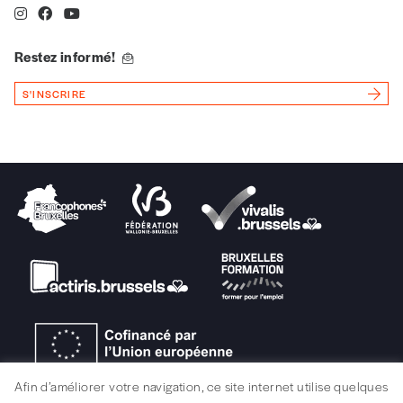
Quantité
Restez informé!
S'INSCRIRE
AJOUTER
Édition numérique
AJOUTER
Offre découverte
Vous souhaitez découvrir
Imag
? Nous vous
Afin d’améliorer votre navigation, ce site internet utilise quelques
offrons les deux derniers numéros publiés.