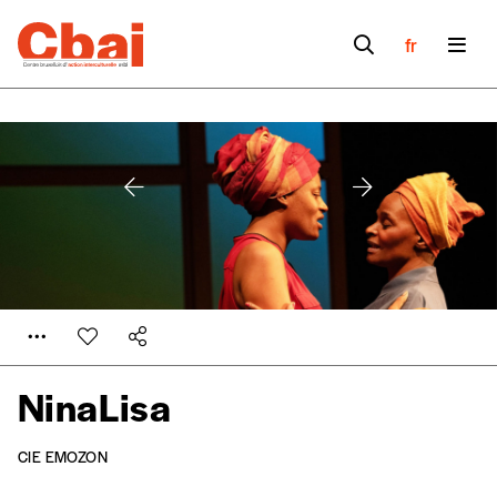
fr
NinaLisa
Formulaire de
CIE EMOZON
Se connecter