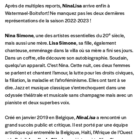
commande
Après de multiples reports,
NinaLisa
arrive enfin à
Watermael-Boitsfort! Ne manquez pas les deux dernières
représentations de la saison 2022-2023 !
A partir de 2021,
Imag, le magazine de
e
l’interculturel,
vous est proposé à
PRIX LIBRE
.
Nina Simone
, une des artistes essentielles du 20
siècle,
Le prix libre est un mode de fixation du prix
mais aussi une mère.
Lisa Simone
, sa fille, également
par l’acheteur d’un bien ou d’un service, qui
chanteuse, emménage dans la villa où sa mère a fini ses jours.
peut être une manière pour lui de payer le prix
Dans un coffre, elle découvre son autobiographie. Soudain,
CONNEXION
qu’il estime juste. Dans l’objectif de rendre nos
quelqu’un apparaît. C’est Nina. Cette nuit, ces deux femmes
activités et publications accessibles, et
Mot de passe oublié?
se parlent et chantent l’amour, la lutte pour les droits civiques,
d’affirmer notre attachement aux valeurs de
la filiation, la maladie et l’afroféminisme. Elles ont tant à se
solidarité, nous vous proposons d’estimer
dire. Jazz et musique classique s’entrechoquent dans une
vous-mêmes le coût de notre publication.
odyssée théâtrale et musicale sans champagne mais avec un
Cette valeur peut donc être inférieure, égale
pianiste et deux superbes voix.
Créer un
ou supérieure au prix indicatif. De cette
manière, vous soutenez le travail de l’équipe
Créé en janvier 2019 en Belgique,
NinaLisa
a rencontré un
compte
de rédaction selon vos moyens et vos
grand succès public et critique. Il est porté par une équipe
motivations.
artistique qui entremêle la Belgique, Haïti, l’Afrique de l’Ouest