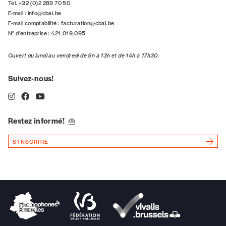
5€*
Tel. +32 (0)2 289 70 50
E-mail :
info@cbai.be
E-mail comptabilité :
facturation@cbai.be
*Prix indicatif, frais de port inclus
N° d’entreprise : 421.019.095
Je m'abonne à l'Imag
Ouvert du lundi au vendredi de 9h à 13h et de 14h à 17h30.
Suivez-nous!
Format papier (livraison uniquement
en Belgique)
Format numérique
Restez informé!
S'INSCRIRE
Je commande au numéro
Édition papier (livraison en Belgique
uniquement)