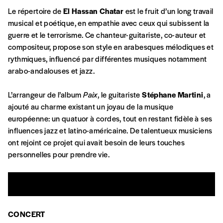
commande
Le répertoire de
El Hassan Chatar
est le fruit d’un long travail
musical et poétique, en empathie avec ceux qui subissent la
A partir de 2021,
Imag, le magazine de
guerre et le terrorisme. Ce chanteur-guitariste, co-auteur et
l’interculturel,
vous est proposé à
PRIX LIBRE
.
compositeur, propose son style en arabesques mélodiques et
Le prix libre est un mode de fixation du prix
rythmiques, influencé par différentes musiques notamment
par l’acheteur d’un bien ou d’un service, qui
arabo-andalouses et jazz.
peut être une manière pour lui de payer le prix
CONNEXION
qu’il estime juste. Dans l’objectif de rendre nos
L’arrangeur de l’album
Paix
, le guitariste
Stéphane Martini
, a
activités et publications accessibles, et
Mot de passe oublié?
ajouté au charme existant un joyau de la musique
d’affirmer notre attachement aux valeurs de
européenne: un quatuor à cordes, tout en restant fidèle à ses
solidarité, nous vous proposons d’estimer
influences jazz et latino-américaine. De talentueux musiciens
vous-mêmes le coût de notre publication.
ont rejoint ce projet qui avait besoin de leurs touches
Cette valeur peut donc être inférieure, égale
personnelles pour prendre vie.
Créer un
ou supérieure au prix indicatif. De cette
manière, vous soutenez le travail de l’équipe
compte
de rédaction selon vos moyens et vos
motivations.
CONCERT