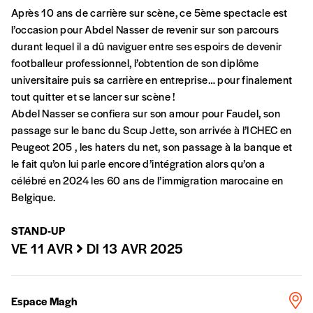
Après 10 ans de carrière sur scène, ce 5ème spectacle est
A partir de 2021,
Imag, le magazine de
l’occasion pour Abdel Nasser de revenir sur son parcours
l’interculturel,
vous est proposé à
PRIX LIBRE
.
durant lequel il a dû naviguer entre ses espoirs de devenir
Le prix libre est un mode de fixation du prix
footballeur professionnel, l’obtention de son diplôme
par l’acheteur d’un bien ou d’un service, qui
universitaire puis sa carrière en entreprise… pour finalement
peut être une manière pour lui de payer le prix
CONNEXION
tout quitter et se lancer sur scène !
qu’il estime juste. Dans l’objectif de rendre nos
Abdel Nasser se confiera sur son amour pour Faudel, son
activités et publications accessibles, et
Mot de passe oublié?
passage sur le banc du Scup Jette, son arrivée à l’ICHEC en
d’affirmer notre attachement aux valeurs de
Peugeot 205 , les haters du net, son passage à la banque et
solidarité, nous vous proposons d’estimer
le fait qu’on lui parle encore d’intégration alors qu’on a
vous-mêmes le coût de notre publication.
célébré en 2024 les 60 ans de l’immigration marocaine en
Cette valeur peut donc être inférieure, égale
Créer un
Belgique.
ou supérieure au prix indicatif. De cette
manière, vous soutenez le travail de l’équipe
compte
STAND-UP
de rédaction selon vos moyens et vos
VE 11 AVR
DI 13 AVR 2025
motivations.
En pratique
Espace Magh