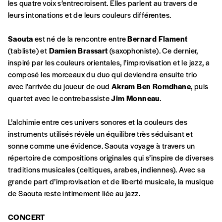
les quatre voix s’entrecroisent. Elles parlent au travers de
leurs intonations et de leurs couleurs différentes.
A partir de 2021,
Imag, le magazine de
l’interculturel,
vous est proposé à
PRIX LIBRE
.
Saouta
est né de la rencontre entre
Bernard Flament
Le prix libre est un mode de fixation du prix
(tabliste) et
Damien Brassart
(saxophoniste). Ce dernier,
par l’acheteur d’un bien ou d’un service, qui
inspiré par les couleurs orientales, l’improvisation et le jazz, a
peut être une manière pour lui de payer le prix
composé les morceaux du duo qui deviendra ensuite trio
CONNEXION
qu’il estime juste. Dans l’objectif de rendre nos
avec l’arrivée du joueur de oud
Akram Ben Romdhane
, puis
activités et publications accessibles, et
Mot de passe oublié?
quartet avec le contrebassiste
Jim Monneau
.
d’affirmer notre attachement aux valeurs de
solidarité, nous vous proposons d’estimer
L’alchimie entre ces univers sonores et la couleurs des
vous-mêmes le coût de notre publication.
instruments utilisés révèle un équilibre très séduisant et
Cette valeur peut donc être inférieure, égale
sonne comme une évidence. Saouta voyage à travers un
Créer un
ou supérieure au prix indicatif. De cette
répertoire de compositions originales qui s’inspire de diverses
manière, vous soutenez le travail de l’équipe
traditions musicales (celtiques, arabes, indiennes). Avec sa
compte
de rédaction selon vos moyens et vos
grande part d’improvisation et de liberté musicale, la musique
motivations.
de Saouta reste intimement liée au jazz.
CONCERT