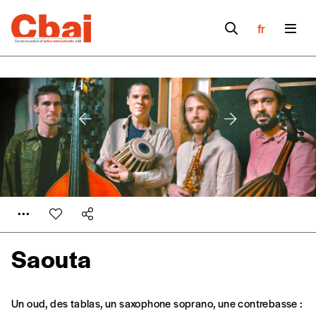
fr
Saouta
Formulaire de
Se connecter
commande
Un oud, des tablas, un saxophone soprano, une contrebasse :