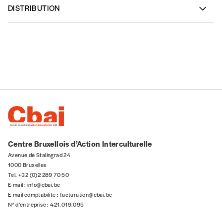
DISTRIBUTION
Damien Brassart
sax soprano
NOS
Jim Monneau
contrebasse
Akram Ben Romdhane
oud
FORMULES
Bernard Flament
tablas
Les mots de passe ne correspondent pas
Abonnement
INSCRIPTION
1 an = 5 numéros
20€*
/an
*champs obligatoires
Centre Bruxellois d’Action Interculturelle
Avenue de Stalingrad 24
*Prix indicatif, frais de port inclus
1000 Bruxelles
Tel. +32 (0)2 289 70 50
E-mail :
info@cbai.be
E-mail comptabilité :
facturation@cbai.be
Par numéro
N° d’entreprise : 421.019.095
5€*