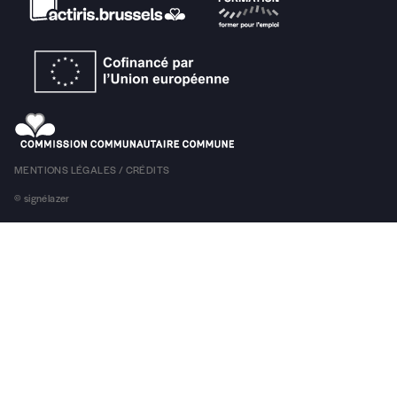
Offre découverte
Vous souhaitez découvrir
Imag
? Nous vous offrons les d
Je souhaite bénéficier de l’offre découverte
MENTIONS LÉGALES / CRÉDITS
Cadeau
© signélazer
Faites découvrir l'
Imag
à un·e ami·e et offrez-lui un abo
J’offre un abonnement (5 numéros)
J’offre le(s) numéro(s)
Vos coordonnées