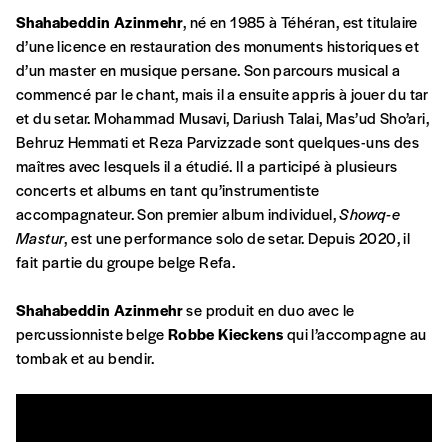
Shahabeddin Azinmehr
, né en 1985 à Téhéran, est titulaire
d’une licence en restauration des monuments historiques et
d’un master en musique persane. Son parcours musical a
commencé par le chant, mais il a ensuite appris à jouer du tar
et du setar. Mohammad Musavi, Dariush Talai, Mas’ud Sho’ari,
Behruz Hemmati et Reza Parvizzade sont quelques-uns des
maîtres avec lesquels il a étudié. Il a participé à plusieurs
Formulaire de co
concerts et albums en tant qu’instrumentiste
Se connecter
accompagnateur. Son premier album individuel,
Showq-e
Mastur
, est une performance solo de setar. Depuis 2020, il
A partir de 2021,
Imag, le magazine de l’interculturel,
vou
fait partie du groupe belge Refa.
Le prix libre est un mode de fixation du prix par l’achete
pour lui de payer le prix qu’il estime juste. Dans l’objecti
Shahabeddin Azinmehr
se produit en duo avec le
d’affirmer notre attachement aux valeurs de solidarité,
percussionniste belge
Robbe Kieckens
qui l’accompagne au
notre publication. Cette valeur peut donc être inférieure,
tombak et au bendir.
vous soutenez le travail de l’équipe de rédaction selon v
CONNEXION
En pratique