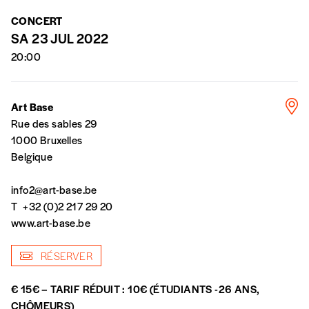
Mot de passe oublié?
Vous vous abonnez pour l’année civile en cours ou v
CONCERT
Vous indiquez si vous souhaitez recevoir la revue en 
SA 23 JUL 2022
Vous renseignez vos coordonnées.
20:00
Vous versez le montant de votre choix sur le compte
I
Créer un compte
numéro de la commande renseigné dans le mail de conf
Art Base
Rue des sables 29
NB
: Vous pouvez choisir de participer financièrement 
1000 Bruxelles
Ce paiement n’est pas indispensable. Il marque votre vol
Belgique
NOS FORMULES
info2@art-base.be
T
+32 (0)2 217 29 20
www.art-base.be
RÉSERVER
Abonnement
1 an = 5 numéros
€ 15€ – TARIF RÉDUIT : 10€ (ÉTUDIANTS -26 ANS,
CHÔMEURS)