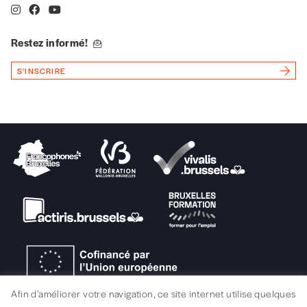
Vous souhaitez découvrir
Imag
? Nous vous
offrons les deux derniers numéros publiés.
Restez informé!
Je souhaite bénéficier de l’offre
découverte
S'INSCRIRE
Cadeau
Faites découvrir l'
Imag
à un·e ami·e et offrez-
lui un abonnement ou numéro au choix.
J’offre un abonnement (5
numéros)
J’offre le(s) numéro(s)
Afin d’améliorer votre navigation, ce site internet utilise quelques
Vos coordonnées