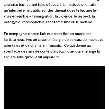
compte
souhaite tout autant faire découvrir la musique orientale
motivations.
qu’interpeller le public sur des thématiques telles que le «
vivre ensemble », l’immigration, la violence, le respect, la
En pratique
misogynie, l’homophobie, l’antisémitisme ou le racisme…
Vous vous abonnez pour l’année civile en
cours ou vous commandez au numéro.
En compagnie de son luth et de ses fidèles musiciens,
Vous indiquez si vous souhaitez recevoir la
l’artiste nous livre un savant mélange de contes, de musiques
revue en format papier ou numérique.
orientales et de chants en français… Ce qui donne au
Vous renseignez vos coordonnées.
spectacle des airs de conte philosophique, qui interroge la
Vous versez le montant de votre choix sur le
société telle qu’on la vit aujourd’hui.
compte
IBAN BE34 0010 7305
2190
avec en communication le numéro de
la commande renseigné dans le mail de
confirmation et la mention “participation
Imag”.
NB
: Vous pouvez choisir de participer
financièrement à tout moment, même après