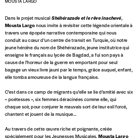
MOUSTA LARGO
Formulaire de
Se connecter
commande
Dans le projet musical
Shéhérazade et le rêve inachevé
,
Mousta Largo
nous invite à revisiter cette légende orientale à
travers une épopée narrative contemporaine qui nous
conduit au cœur d’un centre de transit en Turquie, où notre
A partir de 2021,
Imag, le magazine de
jeune héroïne du nom de Shéhérazade, jeune institutrice qui
l’interculturel,
vous est proposé à
PRIX LIBRE
.
enseigne le français au lycée de Bagdad, a fui son pays à
Le prix libre est un mode de fixation du prix
cause de l’horreur de la guerre en emportant pour seul
par l’acheteur d’un bien ou d’un service, qui
bagage un vieux livre jauni par le temps, grâce auquel, enfant,
peut être une manière pour lui de payer le prix
CONNEXION
elle tomba amoureuse de la langue française.
qu’il estime juste. Dans l’objectif de rendre nos
activités et publications accessibles, et
Mot de passe oublié?
C’est dans ce camp de migrants qu’elle se lie d’amitié avec six
d’affirmer notre attachement aux valeurs de
« poétesses », six femmes déracinées comme elle, qui
solidarité, nous vous proposons d’estimer
chaque soir, pour conjurer le mauvais sort de leur exil forcé,
vous-mêmes le coût de notre publication.
chantent et jouent de la musique…
Cette valeur peut donc être inférieure, égale
Créer un
ou supérieure au prix indicatif. De cette
Au travers de cette œuvre riche et poignante, créée
manière, vous soutenez le travail de l’équipe
spécialement pour les Jeunesses Musicales,
Mousta Largo
de rédaction selon vos moyens et vos