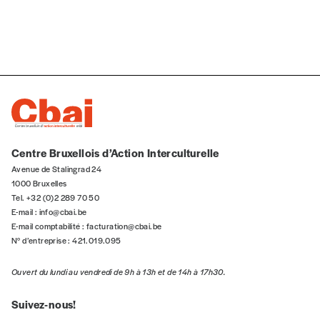
Quantité
AJOUTER
Centre Bruxellois d’Action Interculturelle
Avenue de Stalingrad 24
Édition numérique
1000 Bruxelles
Tel. +32 (0)2 289 70 50
E-mail :
info@cbai.be
E-mail comptabilité :
facturation@cbai.be
N° d’entreprise : 421.019.095
AJOUTER
Ouvert du lundi au vendredi de 9h à 13h et de 14h à 17h30.
Offre découverte
Suivez-nous!