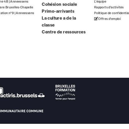
gne 48 | Anneessens
L’équipe
Cohésion sociale
ous commandez au numéro.
are Bruxelles-Chapelle
Rapports d'activités
Primo-arrivants
format papier ou numérique.
tation n°9 | Anneessens
Politique de confidentia
La culture a de la
Offres d'emploi
classe
BAN BE34 0010 7305 2190
avec en communication le numéro de 
Centre de ressources
 tout moment, même après avoir reçu plusieurs numéros. Ce paiemen
Par numéro
5€*