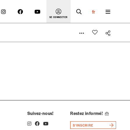
fr
SE CONNECTER
 compte
er le prix qu’il estime juste. Dans l’objectif de rendre
’estimer vous-mêmes le coût de notre publication. Cette
e de rédaction selon vos moyens et vos motivations.
Suivez-nous!
Restez informé!
S'INSCRIRE