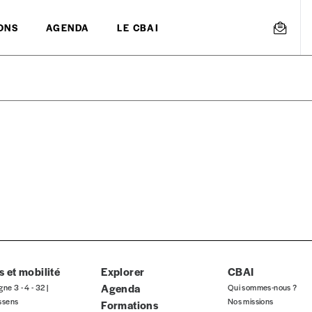
ONS
AGENDA
LE CBAI
mmande
Créer un
s est proposé à
PRIX LIBRE
.
r d’un bien ou d’un service, qui peut être une manière pour lui de pay
 notre attachement aux valeurs de solidarité, nous vous proposons d
rix indicatif. De cette manière, vous soutenez le travail de l’équip
 et mobilité
Explorer
CBAI
Agenda
gne 3 - 4 - 32 |
Qui sommes-nous ?
ssens
Nos missions
Formations