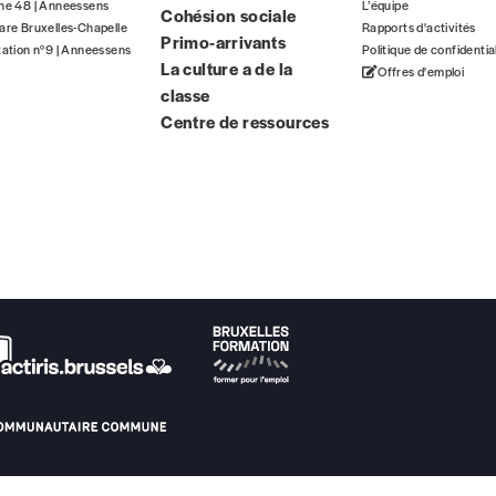
gne 48 | Anneessens
L’équipe
Cohésion sociale
ous commandez au numéro.
are Bruxelles-Chapelle
Rapports d'activités
Primo-arrivants
format papier ou numérique.
tation n°9 | Anneessens
Politique de confidentia
La culture a de la
Offres d'emploi
classe
BAN BE34 0010 7305 2190
avec en communication le numéro de 
Centre de ressources
 tout moment, même après avoir reçu plusieurs numéros. Ce paiemen
Par numéro
5€*