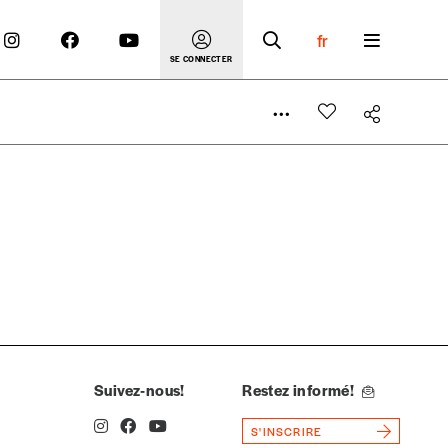
fr
SE CONNECTER
 compte
er le prix qu’il estime juste. Dans l’objectif de rendre
’estimer vous-mêmes le coût de notre publication. Cette
e de rédaction selon vos moyens et vos motivations.
Suivez-nous!
Restez informé!
S'INSCRIRE