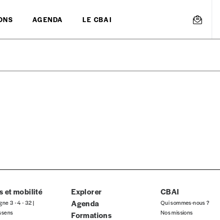
ONS
AGENDA
LE CBAI
mmande
Créer un
s est proposé à
PRIX LIBRE
.
r d’un bien ou d’un service, qui peut être une manière pour lui de pay
 notre attachement aux valeurs de solidarité, nous vous proposons d
rix indicatif. De cette manière, vous soutenez le travail de l’équip
 et mobilité
Explorer
CBAI
Agenda
gne 3 - 4 - 32 |
Qui sommes-nous ?
ssens
Nos missions
Formations