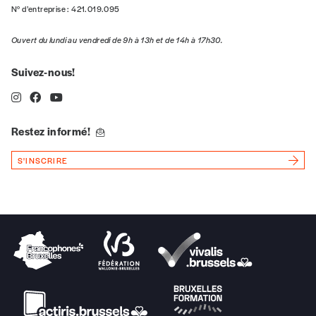
N° d’entreprise : 421.019.095
J’offre le(s) numéro(s)
Ouvert du lundi au vendredi de 9h à 13h et de 14h à 17h30.
Vos coordonnées
Suivez-nous!
Prénom
*
Restez informé!
S'INSCRIRE
Nom
*
Organisation
TVA