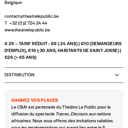
Belgique
contact@theatrelepublic.be
T
+32 (0)2 724 24 44
Abonnement
www.theatrelepublic.be
1 an = 5 numéros
20€*
/an
€ 29 – TARIF RÉDUIT : €9 (-24 ANS) | €10 (DEMANDEURS
D'EMPLOI), €19 (-30 ANS, HABITANTS DE SAINT-JOSSE) |
€26 (+ 65 ANS)
*Prix indicatif, frais de port inclus
DISTRIBUTION
Par numéro
Texte :
Falwine Sarr
5€*
Mise en scène :
Etienne Minoungou
GAGNEZ VOS PLACES
Avec
Etienne Minoungou
et
Simon Winsé
(musicien)
*Prix indicatif, frais de port inclus
Le CBAI est partenaire du Théâtre Le Public pour la
Regard extérieur :
Aristide Tarnagda
diffusion du spectacle
Traces. Discours aux nations
Lumière :
Rémy Brans
africaines.
Nous vous offrons des invitations valables
Je m'abonne à l'Imag
Vidéo :
Emmanuel Toe
pour les représentations qui auront lieu entre le 5