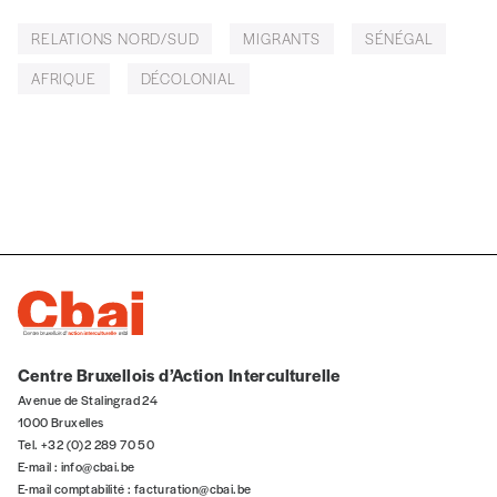
Édition numérique
RELATIONS NORD/SUD
MIGRANTS
SÉNÉGAL
AFRIQUE
DÉCOLONIAL
AJOUTER
Offre découverte
Vous souhaitez découvrir
Imag
? Nous vous offrons les d
Je souhaite bénéficier de l’offre découverte
Centre Bruxellois d’Action Interculturelle
Cadeau
Avenue de Stalingrad 24
Faites découvrir l'
Imag
à un·e ami·e et offrez-lui un abo
1000 Bruxelles
Tel. +32 (0)2 289 70 50
E-mail :
info@cbai.be
J’offre un abonnement (5 numéros)
E-mail comptabilité :
facturation@cbai.be