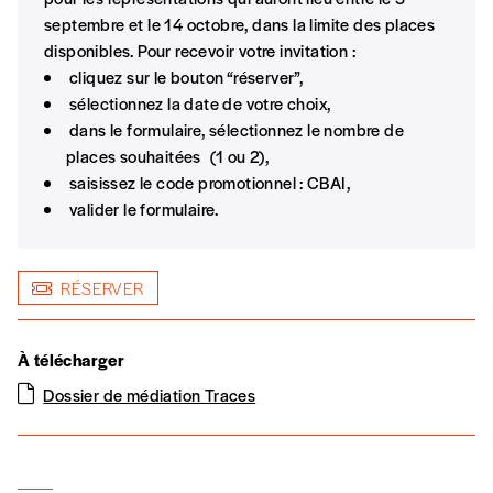
Création musicale :
Simon Winsé
septembre et le 14 octobre, dans la limite des places
Format papier (livraison uniquement en Belgi
disponibles. Pour recevoir votre invitation :
Production :
Théâtre de Namur
cliquez sur le bouton “réserver”,
Format numérique
Coproduction :
Festival Les Récréatrales– Ouagadougou
,
sélectionnez la date de votre choix,
Festival Africologne
et
Théâtre Le Public
.
Les mots de passe ne correspondent pas
dans le formulaire, sélectionnez le nombre de
Avec le soutien de la
Fondation Von Brochowski Sud-Nord.
Je commande au numéro
places souhaitées (1 ou 2),
Diffusion : L
a Charge du Rhinocéros
saisissez le code promotionnel : CBAI,
INSCRIPTION
valider le formulaire.
Édition papier (livraison en Belgique uniquemen
*champs obligatoires
RÉSERVER
Quantité
À télécharger
Dossier de médiation Traces
AJOUTER