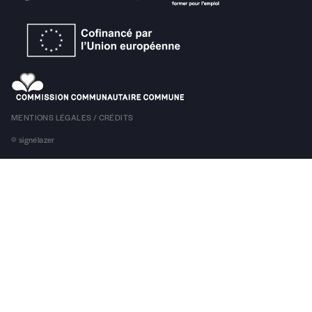
Téléphone
E-mail
*
MENTIONS LÉGALES / CRÉDITS
© signélazer
Rue
Code postal
Pays