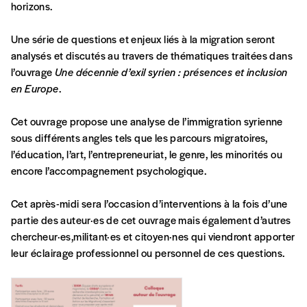
horizons.
Formulaire de
Se connecter
Une série de questions et enjeux liés à la migration seront
commande
analysés et discutés au travers de thématiques traitées dans
l’ouvrage
Une décennie d’exil syrien : présences et inclusion
en Europe
.
A partir de 2021,
Imag, le magazine de
l’interculturel,
vous est proposé à
PRIX LIBRE
.
Cet ouvrage propose une analyse de l’immigration syrienne
Le prix libre est un mode de fixation du prix
sous différents angles tels que les parcours migratoires,
par l’acheteur d’un bien ou d’un service, qui
l’éducation, l’art, l’entrepreneuriat, le genre, les minorités ou
peut être une manière pour lui de payer le prix
CONNEXION
encore l’accompagnement psychologique.
qu’il estime juste. Dans l’objectif de rendre nos
activités et publications accessibles, et
Mot de passe oublié?
Cet après-midi sera l’occasion d’interventions à la fois d’une
d’affirmer notre attachement aux valeurs de
partie des auteur·es de cet ouvrage mais également d’autres
solidarité, nous vous proposons d’estimer
chercheur·es,militant·es et citoyen·nes qui viendront apporter
vous-mêmes le coût de notre publication.
leur éclairage professionnel ou personnel de ces questions.
Cette valeur peut donc être inférieure, égale
Créer un
ou supérieure au prix indicatif. De cette
manière, vous soutenez le travail de l’équipe