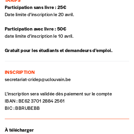
financièrement à tout moment, même après
Participation sans livre : 25€
avoir reçu plusieurs numéros. Ce paiement
Date limite d’inscription le 20 avril.
n’est pas indispensable. Il marque votre
volonté de soutenir nos activités.
Participation avec livre : 50€
date limite d’inscription le 10 avril.
NOS
Gratuit pour les étudiants et demandeurs d’emploi.
FORMULES
INSCRIPTION
Les mots de passe ne correspondent pas
secretariat-cridep@uclouvain.be
Abonnement
L’inscription sera validée dès paiement sur le compte
INSCRIPTION
1 an = 5 numéros
IBAN : BE62 3701 2884 2561
20€*
/an
*champs obligatoires
BIC : BBRUBEBB
*Prix indicatif, frais de port inclus
À télécharger