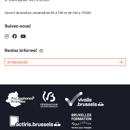
Vous souhaitez découvrir
Imag
? Nous vous
offrons les deux derniers numéros publiés.
Ouvert du lundi au vendredi de 9h à 13h et de 14h à 17h30.
Suivez-nous!
Je souhaite bénéficier de l’offre
découverte
Restez informé!
Cadeau
S'INSCRIRE
Faites découvrir l'
Imag
à un·e ami·e et offrez-
lui un abonnement ou numéro au choix.
J’offre un abonnement (5
numéros)
J’offre le(s) numéro(s)
Vos coordonnées