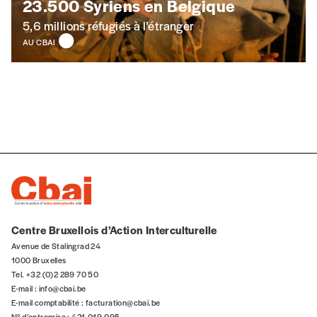
23.500 Syriens en Belgique
uniquement)
5,6 millions réfugiés à l’étranger
AU CBAI
Quantité
AJOUTER
Édition numérique
Centre Bruxellois d’Action Interculturelle
Avenue de Stalingrad 24
1000 Bruxelles
AJOUTER
Tel. +32 (0)2 289 70 50
E-mail :
info@cbai.be
E-mail comptabilité :
facturation@cbai.be
Offre découverte
N° d’entreprise : 421.019.095