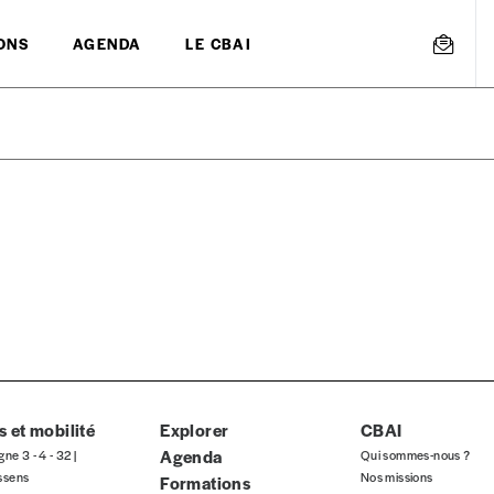
ONS
AGENDA
LE CBAI
mmande
Créer un
s est proposé à
PRIX LIBRE
.
r d’un bien ou d’un service, qui peut être une manière pour lui de pay
 notre attachement aux valeurs de solidarité, nous vous proposons d
rix indicatif. De cette manière, vous soutenez le travail de l’équip
 et mobilité
Explorer
CBAI
Agenda
gne 3 - 4 - 32 |
Qui sommes-nous ?
ssens
Nos missions
Formations