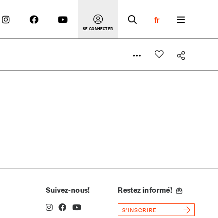
fr
SE CONNECTER
 compte
er le prix qu’il estime juste. Dans l’objectif de rendre
’estimer vous-mêmes le coût de notre publication. Cette
e de rédaction selon vos moyens et vos motivations.
Suivez-nous!
Restez informé!
S'INSCRIRE