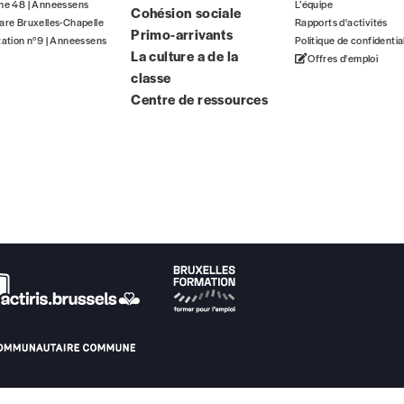
gne 48 | Anneessens
L’équipe
Cohésion sociale
ous commandez au numéro.
are Bruxelles-Chapelle
Rapports d'activités
Primo-arrivants
format papier ou numérique.
tation n°9 | Anneessens
Politique de confidentia
La culture a de la
Offres d'emploi
classe
BAN BE34 0010 7305 2190
avec en communication le numéro de 
Centre de ressources
 tout moment, même après avoir reçu plusieurs numéros. Ce paiemen
Par numéro
5€*