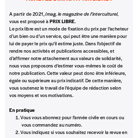
Saïd Halimaoui
Abonnement
génocide des Arméniens, et le négationnisme d’Etat en
INSCRIPTION
Témoignage d’un sociologue qui a travaillé plus de 23 ans à la
Turquie, lequel se répercute dans une partie de la diaspora
A partir de 2021,
Imag, le magazine de l’interculturel,
1 an = 5 numéros
Police. Regard rétrospectif et plaidoyer pour un retour à la
20€*
/an
turque?
*champs obligatoires
vous est proposé à
PRIX LIBRE
.
police de proximité.
Le prix libre est un mode de fixation du prix par l’acheteur
Se vivre arménien
d’un bien ou d’un service, qui peut être une manière pour
Le mode d’emploi de la diversité n’existe pas
*Prix indicatif, frais de port inclus
Table ronde
lui de payer le prix qu’il estime juste. Dans l’objectif de
François Henneuse
Quatre jeunes belgos arméniens âgés de 25 à 30 ans, nés en
rendre nos activités et publications accessibles, et
Le Centre interfédéral pour l’égalité des chances travaille
Belgique, en Arménie ou en Turquie, nous parlent de leur
d’affirmer notre attachement aux valeurs de solidarité,
Par numéro
avec la police intégrée de façon étroite depuis près de 20
identité.
nous vous proposons d’estimer vous-mêmes le coût de
5€*
ans.
notre publication. Cette valeur peut donc être inférieure,
égale ou supérieure au prix indicatif. De cette manière,
Résignation et préjugés
vous soutenez le travail de l’équipe de rédaction selon
*Prix indicatif, frais de port inclus
Ani Paitjan
vos moyens et vos motivations.
Comment construire un dialogue entre les instances
publiques, parmi lesquelles la police, et les Roms?
Je m'abonne à l'Imag
En pratique
Vous vous abonnez pour l’année civile en cours ou
Des Rainbow Cops formateurs
vous commandez au numéro.
Format papier (livraison uniquement
Sébastien Rondia
Vous indiquez si vous souhaitez recevoir la revue en
en Belgique)
Rainbow Cops Belgium – LGBT-Police. Ou comment oblitérer