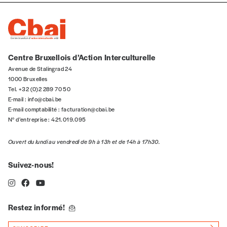
n°
Centre Bruxellois d’Action Interculturelle
Avenue de Stalingrad 24
1000 Bruxelles
Localité
Tel. +32 (0)2 289 70 50
E-mail :
info@cbai.be
E-mail comptabilité :
facturation@cbai.be
N° d’entreprise : 421.019.095
Je souhaite recevoir une facture
Ouvert du lundi au vendredi de 9h à 13h et de 14h à 17h30.
J’ai lu et j’accepte votre politique
Suivez-nous!
de confidentialité
*
Lire notre
politique de protection des données
Restez informé!
personnelles (RGPD)