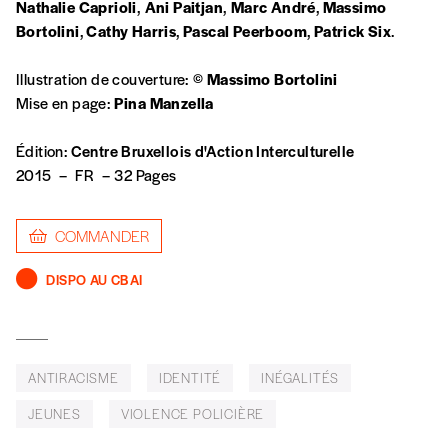
Nathalie Caprioli
,
Ani Paitjan
,
Marc André
,
Massimo
J’offre un abonnement (5
Bortolini
,
Cathy Harris
,
Pascal Peerboom
,
Patrick Six
.
numéros)
Illustration de couverture: ©
Massimo Bortolini
J’offre le(s) numéro(s)
Mise en page:
Pina Manzella
Édition:
Centre Bruxellois d'Action Interculturelle
Vos coordonnées
2015
–
FR
–
32 Pages
Prénom
*
COMMANDER
DISPO AU CBAI
Nom
*
Organisation
ANTIRACISME
IDENTITÉ
INÉGALITÉS
JEUNES
VIOLENCE POLICIÈRE