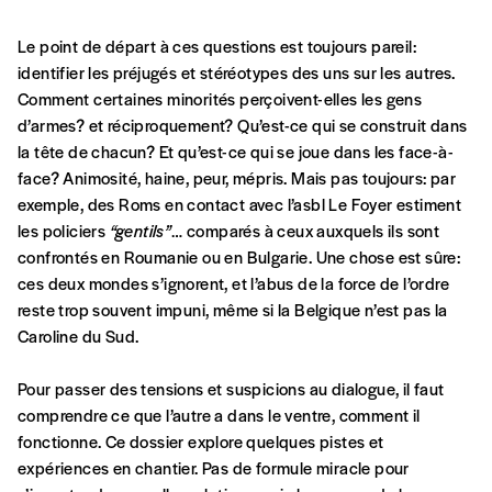
d’affirmer notre attachement aux valeurs de
Le point de départ à ces questions est toujours pareil:
solidarité, nous vous proposons d’estimer
identifier les préjugés et stéréotypes des uns sur les autres.
vous-mêmes le coût de notre publication.
Comment certaines minorités perçoivent-elles les gens
Cette valeur peut donc être inférieure, égale
Créer un
d’armes? et réciproquement? Qu’est-ce qui se construit dans
ou supérieure au prix indicatif. De cette
la tête de chacun? Et qu’est-ce qui se joue dans les face-à-
manière, vous soutenez le travail de l’équipe
compte
face? Animosité, haine, peur, mépris. Mais pas toujours: par
de rédaction selon vos moyens et vos
exemple, des Roms en contact avec l’asbl Le Foyer estiment
motivations.
les policiers
“gentils”
… comparés à ceux auxquels ils sont
confrontés en Roumanie ou en Bulgarie. Une chose est sûre:
En pratique
ces deux mondes s’ignorent, et l’abus de la force de l’ordre
Vous vous abonnez pour l’année civile en
reste trop souvent impuni, même si la Belgique n’est pas la
cours ou vous commandez au numéro.
Caroline du Sud.
Vous indiquez si vous souhaitez recevoir la
revue en format papier ou numérique.
Pour passer des tensions et suspicions au dialogue, il faut
Vous renseignez vos coordonnées.
comprendre ce que l’autre a dans le ventre, comment il
Vous versez le montant de votre choix sur le
fonctionne. Ce dossier explore quelques pistes et
compte
IBAN BE34 0010 7305
expériences en chantier. Pas de formule miracle pour
2190
avec en communication le numéro de