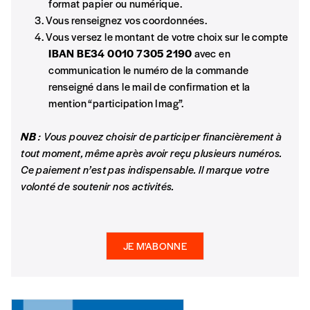
format papier ou numérique.
Format numérique
les concepts d’orientation sexuelle et d’identité de genre
Vous renseignez vos coordonnées.
dans le corps de police.
Vous versez le montant de votre choix sur le compte
IBAN BE34 0010 7305 2190
avec en
Je commande au numéro
Le silence imposé de la servitude
communication le numéro de la commande
Didier Van der Meeren
renseigné dans le mail de confirmation et la
Édition papier (livraison en Belgique
Plusieurs personnes sans-papiers nous indiquent une
mention “participation Imag”.
uniquement)
augmentation des contrôles policiers dont elles font l’objet.
NB
: Vous pouvez choisir de participer financièrement à
20 ans de politique du “
chuuut!”
tout moment, même après avoir reçu plusieurs numéros.
Ce paiement n’est pas indispensable. Il marque votre
Entretien avec
Hamid Benichou
Quantité
volonté de soutenir nos activités.
Né citoyen avant de devenir policier, Hamid Benichou a un
franc-parler qui ne laisse pas indifférent.
Police et jeunes : (r)établir la confiance
JE M'ABONNE
AJOUTER
Ani Paitjan
Qualifiée de commune de délinquants, Vilvoorde tente de se
Édition numérique
défaire de cette image qui lui colle à la peau.