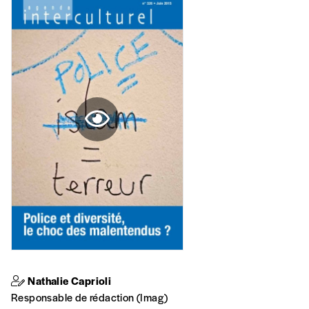
Le pari de la Cellule Diversity
Entretien avec
Isabelle Diependaele
La Cellule Diversity travaille à deux niveaux: la gestion des
AJOUTER
ressources humaines et la formation des policiers.
Offre découverte
Vous souhaitez découvrir
Imag
? Nous vous
offrons les deux derniers numéros publiés.
Je souhaite bénéficier de l’offre
découverte
Cadeau
Faites découvrir l'
Imag
à un·e ami·e et offrez-
Nathalie Caprioli
lui un abonnement ou numéro au choix.
Responsable de rédaction (Imag)