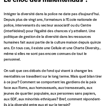
Intégrer la diversité dans la police ne date pas d’aujourd’hui.
Depuis plus de vingt ans, formateurs à l’Ecole nationale de
police, intervenants du secteur associatif ou du Centre
(interfédéral) pour l’égalité des chances s’y attellent. Une
politique de gestion de la diversité dans les ressources
Formulaire de
humaines fait aussi partie de la culture maison depuis quinze
Se connecter
ans. En tous cas, il existe une Cellule et une Charte Diversity…
commande
même si elles ne sont pas encore connues de tout le
personnel.
On sait que ces débats de fond qui visent à changer les
A partir de 2021,
Imag, le magazine de
mentalités se travaillent sur le long terme. Mais quel bilan tirer
l’interculturel,
vous est proposé à
PRIX LIBRE
.
à ce jour? Comment se comportent les gardiens de la paix
Le prix libre est un mode de fixation du prix
face aux Roms, aux homosexuels, aux transsexuels, aux
par l’acheteur d’un bien ou d’un service, qui
jeunes de quartier populaire, aux personnes sans papiers,
peut être une manière pour lui de payer le prix
CONNEXION
aux SDF, aux minorités ethniques? Bref, comment répondent-
qu’il estime juste. Dans l’objectif de rendre nos
ils à la diversité entre eux et sur le terrain?
activités et publications accessibles, et
Mot de passe oublié?