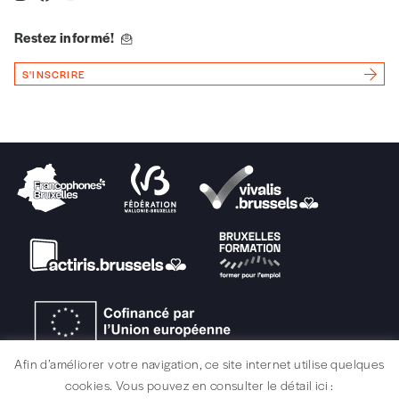
Vous renseignez vos coordonnées.
Restez informé!
Vous versez le montant de votre choix sur le
compte
IBAN BE34 0010 7305
S'INSCRIRE
2190
avec en communication le numéro de
la commande renseigné dans le mail de
confirmation et la mention “participation
Imag”.
NB
: Vous pouvez choisir de participer
financièrement à tout moment, même après
avoir reçu plusieurs numéros. Ce paiement
n’est pas indispensable. Il marque votre
volonté de soutenir nos activités.
NOS
Afin d’améliorer votre navigation, ce site internet utilise quelques
cookies. Vous pouvez en consulter le détail ici :