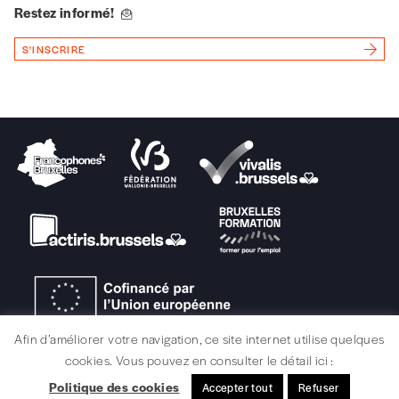
Restez informé!
Vous renseignez vos coordonnées.
Vous versez le montant de votre choix sur le
S'INSCRIRE
compte
IBAN BE34 0010 7305
2190
avec en communication le numéro de
la commande renseigné dans le mail de
confirmation et la mention “participation
Imag”.
NB
: Vous pouvez choisir de participer
financièrement à tout moment, même après
avoir reçu plusieurs numéros. Ce paiement
n’est pas indispensable. Il marque votre
volonté de soutenir nos activités.
Afin d’améliorer votre navigation, ce site internet utilise quelques
NOS
cookies. Vous pouvez en consulter le détail ici :
Politique des cookies
Accepter tout
Refuser
MENTIONS LÉGALES / CRÉDITS