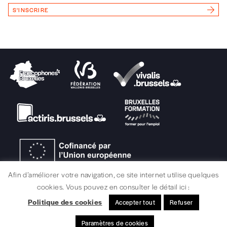
Vous renseignez vos coordonnées.
S'INSCRIRE
Vous versez le montant de votre choix sur le
compte
IBAN BE34 0010 7305
2190
avec en communication le numéro de
la commande renseigné dans le mail de
confirmation et la mention “participation
Imag”.
NB
: Vous pouvez choisir de participer
financièrement à tout moment, même après
avoir reçu plusieurs numéros. Ce paiement
n’est pas indispensable. Il marque votre
volonté de soutenir nos activités.
Afin d’améliorer votre navigation, ce site internet utilise quelques
cookies. Vous pouvez en consulter le détail ici :
NOS
Politique des cookies
Accepter tout
Refuser
MENTIONS LÉGALES / CRÉDITS
Paramètres de cookies
© signélazer