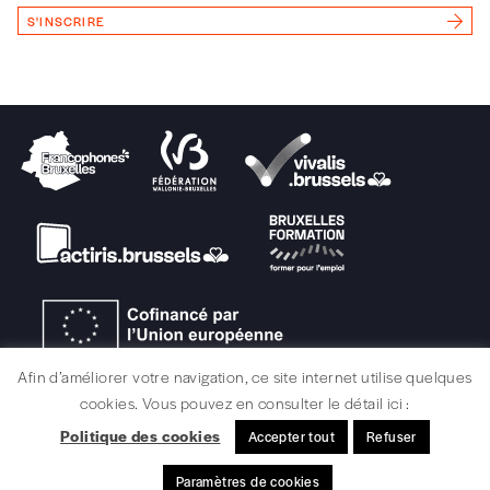
Vous renseignez vos coordonnées.
S'INSCRIRE
Vous versez le montant de votre choix sur le
compte
IBAN BE34 0010 7305
2190
avec en communication le numéro de
la commande renseigné dans le mail de
confirmation et la mention “participation
Imag”.
NB
: Vous pouvez choisir de participer
financièrement à tout moment, même après
avoir reçu plusieurs numéros. Ce paiement
n’est pas indispensable. Il marque votre
volonté de soutenir nos activités.
Afin d’améliorer votre navigation, ce site internet utilise quelques
cookies. Vous pouvez en consulter le détail ici :
NOS
Politique des cookies
Accepter tout
Refuser
MENTIONS LÉGALES / CRÉDITS
Paramètres de cookies
© signélazer