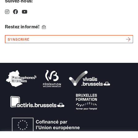
Suivez-nous!
revue en format papier ou numérique.
Vous renseignez vos coordonnées.
Vous versez le montant de votre choix sur le
compte
IBAN BE34 0010 7305
Restez informé!
2190
avec en communication le numéro de
la commande renseigné dans le mail de
S'INSCRIRE
confirmation et la mention “participation
Imag”.
NB
: Vous pouvez choisir de participer
financièrement à tout moment, même après
avoir reçu plusieurs numéros. Ce paiement
n’est pas indispensable. Il marque votre
volonté de soutenir nos activités.
NOS