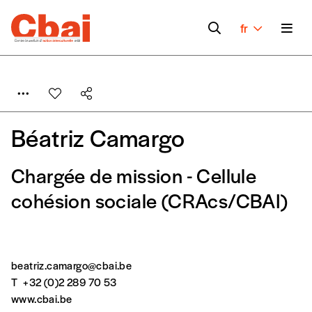
fr
Béatriz Camargo
Chargée de mission - Cellule
Formulaire de
cohésion sociale (CRAcs/CBAI)
Se connecter
commande
beatriz.camargo@cbai.be
T
+32 (0)2 289 70 53
A partir de 2021,
Imag, le magazine de
www.cbai.be
l’interculturel,
vous est proposé à
PRIX LIBRE
.