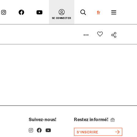
fr
SE CONNECTER
 compte
er le prix qu’il estime juste. Dans l’objectif de rendre
’estimer vous-mêmes le coût de notre publication. Cette
e de rédaction selon vos moyens et vos motivations.
Suivez-nous!
Restez informé!
S'INSCRIRE