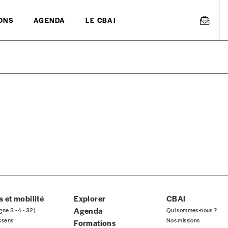
ONS
AGENDA
LE CBAI
mmande
Créer un
s est proposé à
PRIX LIBRE
.
r d’un bien ou d’un service, qui peut être une manière pour lui de pay
 notre attachement aux valeurs de solidarité, nous vous proposons d
rix indicatif. De cette manière, vous soutenez le travail de l’équip
 et mobilité
Explorer
CBAI
Agenda
gne 3 - 4 - 32 |
Qui sommes-nous ?
ssens
Nos missions
Formations