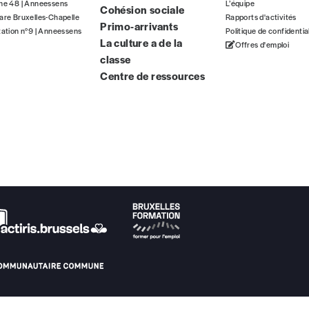
gne 48 | Anneessens
L’équipe
Cohésion sociale
ous commandez au numéro.
are Bruxelles-Chapelle
Rapports d'activités
Primo-arrivants
format papier ou numérique.
tation n°9 | Anneessens
Politique de confidentia
La culture a de la
Offres d'emploi
classe
BAN BE34 0010 7305 2190
avec en communication le numéro de 
Centre de ressources
 tout moment, même après avoir reçu plusieurs numéros. Ce paiemen
Par numéro
5€*