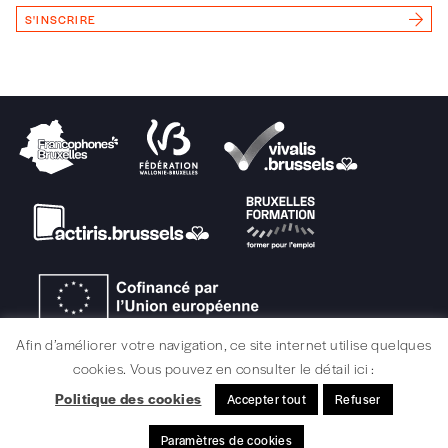
Vous renseignez vos coordonnées.
S'INSCRIRE
Vous versez le montant de votre choix sur le
compte
IBAN BE34 0010 7305
2190
avec en communication le numéro de
la commande renseigné dans le mail de
confirmation et la mention “participation
Imag”.
NB
: Vous pouvez choisir de participer
financièrement à tout moment, même après
avoir reçu plusieurs numéros. Ce paiement
n’est pas indispensable. Il marque votre
volonté de soutenir nos activités.
Afin d’améliorer votre navigation, ce site internet utilise quelques
cookies. Vous pouvez en consulter le détail ici :
NOS
Politique des cookies
Accepter tout
Refuser
MENTIONS LÉGALES / CRÉDITS
Paramètres de cookies
© signélazer