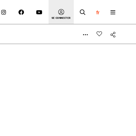
fr
SE CONNECTER
 compte
er le prix qu’il estime juste. Dans l’objectif de rendre
’estimer vous-mêmes le coût de notre publication. Cette
e de rédaction selon vos moyens et vos motivations.