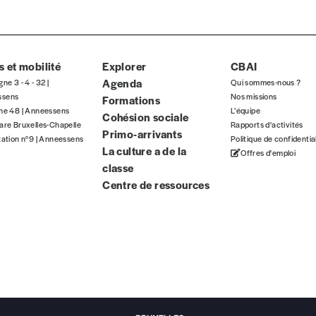
ous commandez au numéro.
format papier ou numérique.
 et mobilité
BAN BE34 0010 7305 2190
Explorer
avec en communication le numéro de 
CBAI
Agenda
gne 3 - 4 - 32 |
Qui sommes-nous ?
ssens
Nos missions
Formations
gne 48 | Anneessens
L’équipe
Cohésion sociale
are Bruxelles-Chapelle
Rapports d'activités
 tout moment, même après avoir reçu plusieurs numéros. Ce paiemen
Primo-arrivants
tation n°9 | Anneessens
Politique de confidentia
La culture a de la
Offres d'emploi
classe
Centre de ressources
Par numéro
5€*