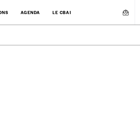
ONS
AGENDA
LE CBAI
mmande
Créer un
s est proposé à
PRIX LIBRE
.
r d’un bien ou d’un service, qui peut être une manière pour lui de pay
 notre attachement aux valeurs de solidarité, nous vous proposons d
rix indicatif. De cette manière, vous soutenez le travail de l’équip