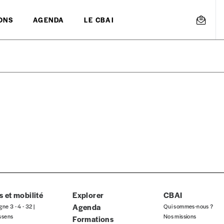
ONS
AGENDA
LE CBAI
mmande
Créer un
s est proposé à
PRIX LIBRE
.
r d’un bien ou d’un service, qui peut être une manière pour lui de pay
 notre attachement aux valeurs de solidarité, nous vous proposons d
rix indicatif. De cette manière, vous soutenez le travail de l’équip
 et mobilité
Explorer
CBAI
Agenda
gne 3 - 4 - 32 |
Qui sommes-nous ?
ssens
Nos missions
Formations