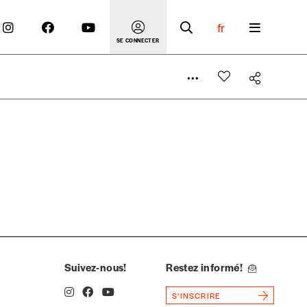
fr
SE CONNECTER
 compte
er le prix qu’il estime juste. Dans l’objectif de rendre
’estimer vous-mêmes le coût de notre publication. Cette
e de rédaction selon vos moyens et vos motivations.
Suivez-nous!
Restez informé!
S'INSCRIRE