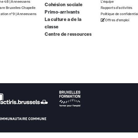
gne 48 | Anneessens
L’équipe
Cohésion sociale
ous commandez au numéro.
are Bruxelles-Chapelle
Rapports d'activités
Primo-arrivants
format papier ou numérique.
tation n°9 | Anneessens
Politique de confidentia
La culture a de la
Offres d'emploi
classe
BAN BE34 0010 7305 2190
avec en communication le numéro de 
Centre de ressources
 tout moment, même après avoir reçu plusieurs numéros. Ce paiemen
Par numéro
5€*