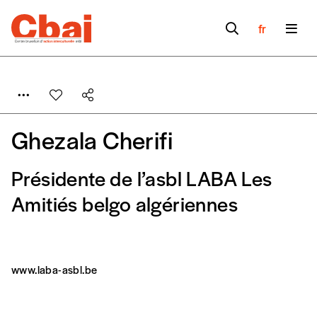
fr
Ghezala Cherifi
Présidente de l’asbl LABA Les
Formulaire de
Amitiés belgo algériennes
Se connecter
commande
www.laba-asbl.be
A partir de 2021,
Imag, le magazine de
l’interculturel,
vous est proposé à
PRIX LIBRE
.