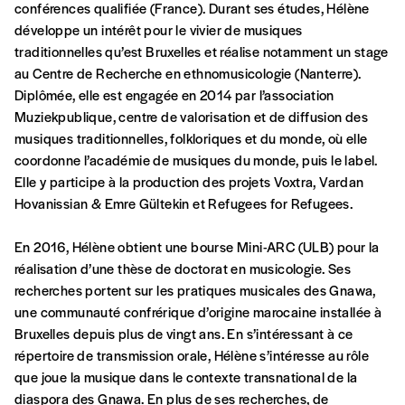
commande
conférences qualifiée (France). Durant ses études, Hélène
développe un intérêt pour le vivier de musiques
traditionnelles qu’est Bruxelles et réalise notamment un stage
A partir de 2021,
Imag, le magazine de
au Centre de Recherche en ethnomusicologie (Nanterre).
l’interculturel,
vous est proposé à
PRIX LIBRE
.
Diplômée, elle est engagée en 2014 par l’association
Le prix libre est un mode de fixation du prix
Muziekpublique, centre de valorisation et de diffusion des
par l’acheteur d’un bien ou d’un service, qui
musiques traditionnelles, folkloriques et du monde, où elle
peut être une manière pour lui de payer le prix
CONNEXION
coordonne l’académie de musiques du monde, puis le label.
qu’il estime juste. Dans l’objectif de rendre nos
Elle y participe à la production des projets Voxtra, Vardan
activités et publications accessibles, et
Mot de passe oublié?
Hovanissian & Emre Gültekin et Refugees for Refugees.
d’affirmer notre attachement aux valeurs de
solidarité, nous vous proposons d’estimer
En 2016, Hélène obtient une bourse Mini-ARC (ULB) pour la
vous-mêmes le coût de notre publication.
réalisation d’une thèse de doctorat en musicologie. Ses
Cette valeur peut donc être inférieure, égale
Créer un
recherches portent sur les pratiques musicales des Gnawa,
ou supérieure au prix indicatif. De cette
une communauté confrérique d’origine marocaine installée à
manière, vous soutenez le travail de l’équipe
compte
Bruxelles depuis plus de vingt ans. En s’intéressant à ce
de rédaction selon vos moyens et vos
répertoire de transmission orale, Hélène s’intéresse au rôle
motivations.
que joue la musique dans le contexte transnational de la
diaspora des Gnawa. En plus de ses recherches, de