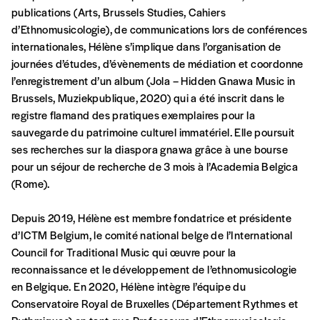
En pratique
publications (Arts, Brussels Studies, Cahiers
Vous vous abonnez pour l’année civile en
d’Ethnomusicologie), de communications lors de conférences
cours ou vous commandez au numéro.
internationales, Hélène s’implique dans l’organisation de
Vous indiquez si vous souhaitez recevoir la
journées d’études, d’évènements de médiation et coordonne
revue en format papier ou numérique.
l’enregistrement d’un album (Jola – Hidden Gnawa Music in
Vous renseignez vos coordonnées.
Brussels, Muziekpublique, 2020) qui a été inscrit dans le
Vous versez le montant de votre choix sur le
registre flamand des pratiques exemplaires pour la
compte
IBAN BE34 0010 7305
sauvegarde du patrimoine culturel immatériel. Elle poursuit
2190
avec en communication le numéro de
ses recherches sur la diaspora gnawa grâce à une bourse
la commande renseigné dans le mail de
pour un séjour de recherche de 3 mois à l’Academia Belgica
confirmation et la mention “participation
(Rome).
Imag”.
Depuis 2019, Hélène est membre fondatrice et présidente
d’ICTM Belgium, le comité national belge de l’International
NB
: Vous pouvez choisir de participer
Council for Traditional Music qui œuvre pour la
financièrement à tout moment, même après
reconnaissance et le développement de l’ethnomusicologie
avoir reçu plusieurs numéros. Ce paiement
en Belgique. En 2020, Hélène intègre l’équipe du
n’est pas indispensable. Il marque votre
Conservatoire Royal de Bruxelles (Département Rythmes et
volonté de soutenir nos activités.