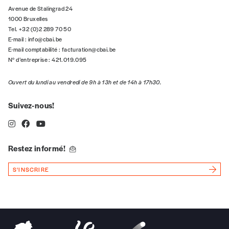
5€*
Avenue de Stalingrad 24
1000 Bruxelles
Tel. +32 (0)2 289 70 50
*Prix indicatif, frais de port inclus
E-mail :
info@cbai.be
E-mail comptabilité :
facturation@cbai.be
Je m'abonne à l'Imag
N° d’entreprise : 421.019.095
Ouvert du lundi au vendredi de 9h à 13h et de 14h à 17h30.
Format papier (livraison uniquement
en Belgique)
Suivez-nous!
Format numérique
Restez informé!
Je commande au numéro
S'INSCRIRE
Édition papier (livraison en Belgique
uniquement)