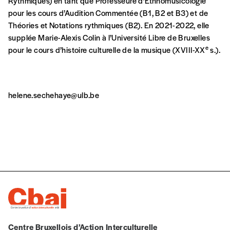
Rythmiques) en tant que Professeure d’Ethnomusicologie
pour les cours d’Audition Commentée (B1, B2 et B3) et de
Théories et Notations rythmiques (B2). En 2021-2022, elle
NOS
supplée Marie-Alexis Colin à l’Université Libre de Bruxelles
e
pour le cours d’histoire culturelle de la musique (XVIII-XX
s.).
FORMULES
Les mots de passe ne correspondent pas
helene.sechehaye@ulb.be
Abonnement
INSCRIPTION
1 an = 5 numéros
20€*
/an
*champs obligatoires
*Prix indicatif, frais de port inclus
Par numéro
Centre Bruxellois d’Action Interculturelle