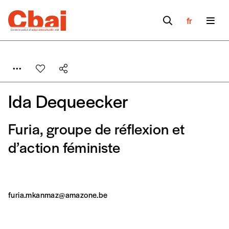
fr
Ida Dequeecker
Furia, groupe de réflexion et
Formulaire de
d’action féministe
Se connecter
commande
furia.mkanmaz@amazone.be
A partir de 2021,
Imag, le magazine de
l’interculturel,
vous est proposé à
PRIX LIBRE
.