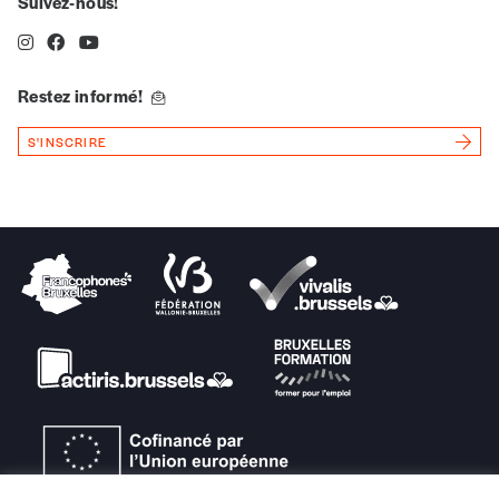
Suivez-nous!
revue en format papier ou numérique.
Vous renseignez vos coordonnées.
Vous versez le montant de votre choix sur le
compte
IBAN BE34 0010 7305
Restez informé!
2190
avec en communication le numéro de
la commande renseigné dans le mail de
S'INSCRIRE
confirmation et la mention “participation
Imag”.
NB
: Vous pouvez choisir de participer
financièrement à tout moment, même après
avoir reçu plusieurs numéros. Ce paiement
n’est pas indispensable. Il marque votre
volonté de soutenir nos activités.
NOS