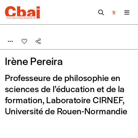
fr
Irène Pereira
Professeure de philosophie en
Formulaire de
sciences de l’éducation et de la
Se connecter
formation, Laboratoire CIRNEF,
commande
Université de Rouen-Normandie
A partir de 2021,
Imag, le magazine de
l’interculturel,
vous est proposé à
PRIX LIBRE
.