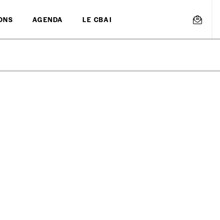
ONS
AGENDA
LE CBAI
mmande
Créer un
s est proposé à
PRIX LIBRE
.
r d’un bien ou d’un service, qui peut être une manière pour lui de pay
 notre attachement aux valeurs de solidarité, nous vous proposons d
rix indicatif. De cette manière, vous soutenez le travail de l’équip