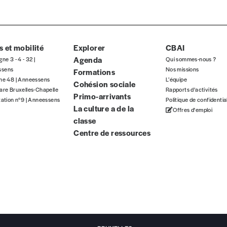
ous commandez au numéro.
format papier ou numérique.
 et mobilité
BAN BE34 0010 7305 2190
Explorer
avec en communication le numéro de 
CBAI
Agenda
gne 3 - 4 - 32 |
Qui sommes-nous ?
ssens
Nos missions
Formations
gne 48 | Anneessens
L’équipe
Cohésion sociale
are Bruxelles-Chapelle
Rapports d'activités
 tout moment, même après avoir reçu plusieurs numéros. Ce paiemen
Primo-arrivants
tation n°9 | Anneessens
Politique de confidentia
La culture a de la
Offres d'emploi
classe
Centre de ressources
Par numéro
5€*