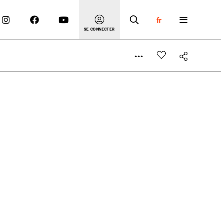
fr
SE CONNECTER
 compte
er le prix qu’il estime juste. Dans l’objectif de rendre
’estimer vous-mêmes le coût de notre publication. Cette
e de rédaction selon vos moyens et vos motivations.