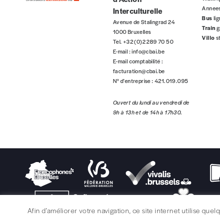
1 an = 5 numéros
Annee
Interculturelle
20€*
/an
Bus
li
Avenue de Stalingrad 24
Train
g
1000 Bruxelles
Villo
s
Tel. +32 (0)2 289 70 50
*Prix indicatif, frais de port inclus
E-mail :
info@cbai.be
E-mail comptabilité :
facturation@cbai.be
Je m'abonne à l'Imag
N° d’entreprise : 421.019.095
Ouvert du lundi au vendredi de
Format papier (livraison uniquement en Belgi
9h à 13h et de 14h à 17h30.
Format numérique
Je commande au numéro
Édition papier (livraison en Belgique uniquemen
Afin d’améliorer votre navigation, ce site internet utilise que