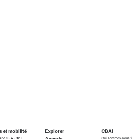
ous commandez au numéro.
format papier ou numérique.
BAN BE34 0010 7305 2190
avec en communication le numéro de 
 tout moment, même après avoir reçu plusieurs numéros. Ce paiemen
 et mobilité
Explorer
CBAI
Par numéro
Agenda
gne 3 - 4 - 32 |
Qui sommes-nous ?