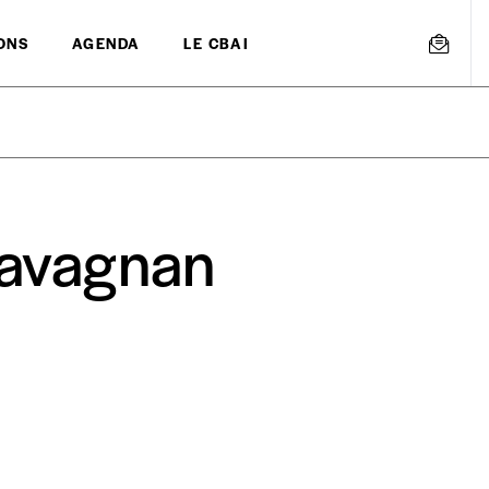
ONS
AGENDA
LE CBAI
Ravagnan
mmande
Créer un
s est proposé à
PRIX LIBRE
.
r d’un bien ou d’un service, qui peut être une manière pour lui de pay
 notre attachement aux valeurs de solidarité, nous vous proposons d
rix indicatif. De cette manière, vous soutenez le travail de l’équip