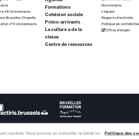
5€*
ssens
Nos missions
Formations
gne 48 | Anneessens
L’équipe
Cohésion sociale
are Bruxelles-Chapelle
Rapports d'activités
Primo-arrivants
tation n°9 | Anneessens
Politique de confidentia
Les mots de passe ne corre
La culture a de la
*Prix indicatif, frais de port inclus
Offres d'emploi
classe
Centre de ressources
INSCRIPTION
*champs obligatoires
que)
t)
lques cookies. Vous pouvez en consulter le détail ici :
Politique des c