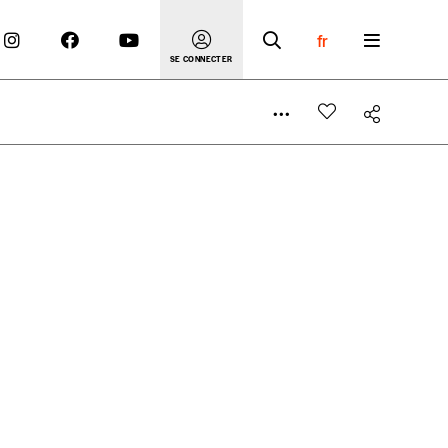
fr
SE CONNECTER
 compte
er le prix qu’il estime juste. Dans l’objectif de rendre
’estimer vous-mêmes le coût de notre publication. Cette
e de rédaction selon vos moyens et vos motivations.