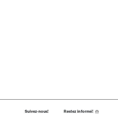
la commande renseigné dans le mail de confirmation et
t n’est pas indispensable. Il marque votre volonté de
Suivez-nous!
Restez informé!