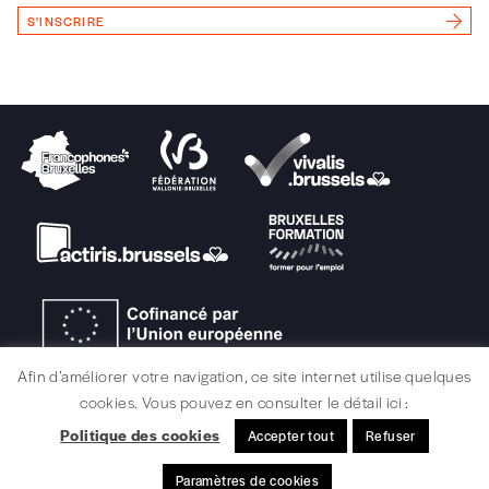
Vous renseignez vos coordonnées.
S'INSCRIRE
Vous versez le montant de votre choix sur le
compte
IBAN BE34 0010 7305
2190
avec en communication le numéro de
la commande renseigné dans le mail de
confirmation et la mention “participation
Imag”.
NB
: Vous pouvez choisir de participer
financièrement à tout moment, même après
avoir reçu plusieurs numéros. Ce paiement
n’est pas indispensable. Il marque votre
volonté de soutenir nos activités.
Afin d’améliorer votre navigation, ce site internet utilise quelques
cookies. Vous pouvez en consulter le détail ici :
NOS
Politique des cookies
Accepter tout
Refuser
MENTIONS LÉGALES / CRÉDITS
Paramètres de cookies
© signélazer