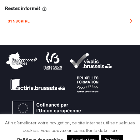
Vous renseignez vos coordonnées.
Restez informé!
Vous versez le montant de votre choix sur le
compte
IBAN BE34 0010 7305
S'INSCRIRE
2190
avec en communication le numéro de
la commande renseigné dans le mail de
confirmation et la mention “participation
Imag”.
NB
: Vous pouvez choisir de participer
financièrement à tout moment, même après
avoir reçu plusieurs numéros. Ce paiement
n’est pas indispensable. Il marque votre
volonté de soutenir nos activités.
Afin d’améliorer votre navigation, ce site internet utilise quelques
NOS
cookies. Vous pouvez en consulter le détail ici :
Politique des cookies
Accepter tout
Refuser