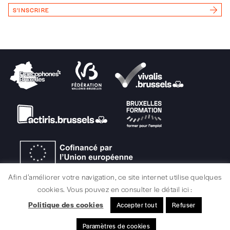
Vous renseignez vos coordonnées.
S'INSCRIRE
Vous versez le montant de votre choix sur le
compte
IBAN BE34 0010 7305
2190
avec en communication le numéro de
la commande renseigné dans le mail de
confirmation et la mention “participation
Imag”.
NB
: Vous pouvez choisir de participer
financièrement à tout moment, même après
avoir reçu plusieurs numéros. Ce paiement
n’est pas indispensable. Il marque votre
volonté de soutenir nos activités.
Afin d’améliorer votre navigation, ce site internet utilise quelques
cookies. Vous pouvez en consulter le détail ici :
NOS
Politique des cookies
Accepter tout
Refuser
MENTIONS LÉGALES / CRÉDITS
Paramètres de cookies
© signélazer