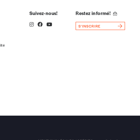
Suivez-nous!
Restez informé!
S'INSCRIRE
la commande renseigné dans le mail de confirmation et
lité
t n’est pas indispensable. Il marque votre volonté de