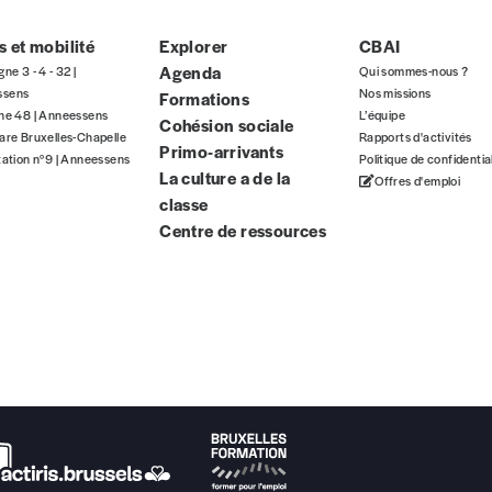
ous commandez au numéro.
 et mobilité
Explorer
CBAI
format papier ou numérique.
Agenda
gne 3 - 4 - 32 |
Qui sommes-nous ?
ssens
Nos missions
Formations
BAN BE34 0010 7305 2190
avec en communication le numéro de 
gne 48 | Anneessens
L’équipe
Cohésion sociale
are Bruxelles-Chapelle
Rapports d'activités
Primo-arrivants
tation n°9 | Anneessens
Politique de confidentia
La culture a de la
Offres d'emploi
classe
 tout moment, même après avoir reçu plusieurs numéros. Ce paiemen
Centre de ressources
Par numéro
5€*