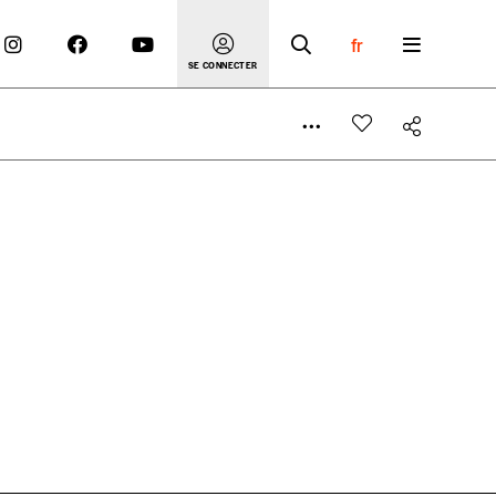
fr
SE CONNECTER
 compte
er le prix qu’il estime juste. Dans l’objectif de rendre
’estimer vous-mêmes le coût de notre publication. Cette
e de rédaction selon vos moyens et vos motivations.