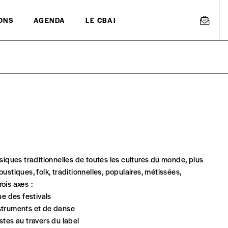
ONS
AGENDA
LE CBAI
mmande
Créer un
iques traditionnelles de toutes les cultures du monde, plus
s est proposé à
PRIX LIBRE
.
ustiques, folk, traditionnelles, populaires, métissées,
r d’un bien ou d’un service, qui peut être une manière pour lui de pay
rois axes :
 notre attachement aux valeurs de solidarité, nous vous proposons d
ue des festivals
rix indicatif. De cette manière, vous soutenez le travail de l’équip
nstruments et de danse
stes au travers du label