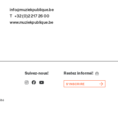
info@muziekpublique.be
T
+32 (0)2 217 26 00
www.muziekpublique.be
la commande renseigné dans le mail de confirmation et
t n’est pas indispensable. Il marque votre volonté de
Suivez-nous!
Restez informé!
S'INSCRIRE
lité