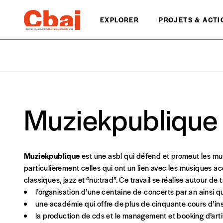
EXPLORER
PROJETS & ACTI
Muziekpublique
Formulaire de co
Se connecter
Muziekpublique
est une asbl qui défend et promeut les mus
A partir de 2021,
Imag, le magazine de l’interculturel,
vou
particulièrement celles qui ont un lien avec les musiques aco
Le prix libre est un mode de fixation du prix par l’acheteu
classiques, jazz et “nu:trad”. Ce travail se réalise autour de t
nos activités et publications accessibles, et d’affirmer
l’organisation d’une centaine de concerts par an ainsi q
valeur peut donc être inférieure, égale ou supérieure au p
une académie qui offre de plus de cinquante cours d’i
la production de cds et le management et booking d’arti