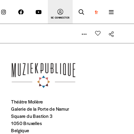
fr
SE CONNECTER
 compte
Théâtre Molière
er le prix qu’il estime juste. Dans l’objectif de rendre
Galerie de la Porte de Namur
’estimer vous-mêmes le coût de notre publication. Cette
Square du Bastion 3
e de rédaction selon vos moyens et vos motivations.
1050 Bruxelles
Belgique