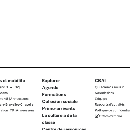
ous commandez au numéro.
format papier ou numérique.
BAN BE34 0010 7305 2190
avec en communication le numéro de 
 tout moment, même après avoir reçu plusieurs numéros. Ce paiemen
 et mobilité
Explorer
CBAI
Agenda
gne 3 - 4 - 32 |
Qui sommes-nous ?
ssens
Nos missions
Formations
gne 48 | Anneessens
L’équipe
Cohésion sociale
are Bruxelles-Chapelle
Rapports d'activités
Primo-arrivants
tation n°9 | Anneessens
Politique de confidentia
La culture a de la
Offres d'emploi
Par numéro
classe
Centre de ressources