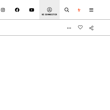
fr
SE CONNECTER
 compte
er le prix qu’il estime juste. Dans l’objectif de rendre
’estimer vous-mêmes le coût de notre publication. Cette
e de rédaction selon vos moyens et vos motivations.