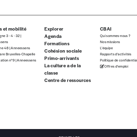
ous commandez au numéro.
format papier ou numérique.
 et mobilité
BAN BE34 0010 7305 2190
Explorer
avec en communication le numéro de 
CBAI
Agenda
gne 3 - 4 - 32 |
Qui sommes-nous ?
ssens
Nos missions
Formations
gne 48 | Anneessens
L’équipe
Cohésion sociale
are Bruxelles-Chapelle
Rapports d'activités
 tout moment, même après avoir reçu plusieurs numéros. Ce paiemen
Primo-arrivants
tation n°9 | Anneessens
Politique de confidentia
La culture a de la
Offres d'emploi
classe
Centre de ressources
Par numéro
5€*