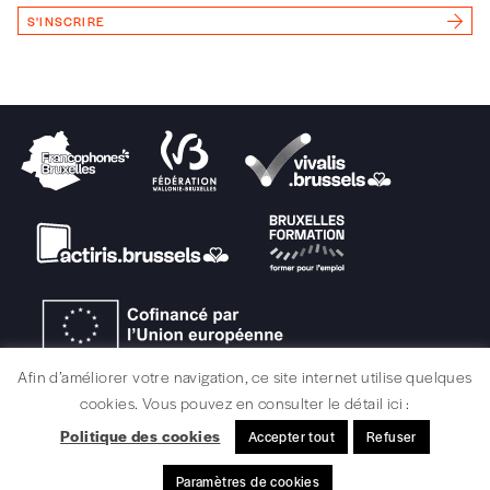
Vous renseignez vos coordonnées.
S'INSCRIRE
Vous versez le montant de votre choix sur le
compte
IBAN BE34 0010 7305
2190
avec en communication le numéro de
la commande renseigné dans le mail de
confirmation et la mention “participation
Imag”.
NB
: Vous pouvez choisir de participer
financièrement à tout moment, même après
avoir reçu plusieurs numéros. Ce paiement
n’est pas indispensable. Il marque votre
volonté de soutenir nos activités.
Afin d’améliorer votre navigation, ce site internet utilise quelques
cookies. Vous pouvez en consulter le détail ici :
NOS
Politique des cookies
Accepter tout
Refuser
MENTIONS LÉGALES / CRÉDITS
Paramètres de cookies
© signélazer