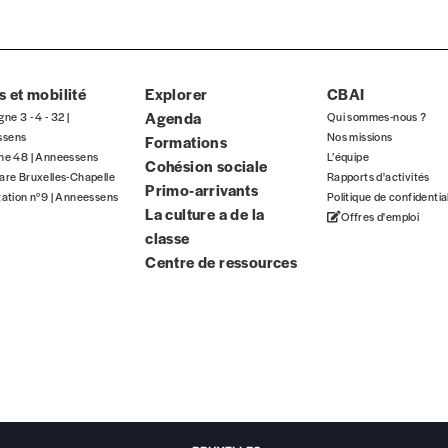
ous commandez au numéro.
format papier ou numérique.
 et mobilité
BAN BE34 0010 7305 2190
Explorer
avec en communication le numéro de 
CBAI
Agenda
gne 3 - 4 - 32 |
Qui sommes-nous ?
ssens
Nos missions
Formations
gne 48 | Anneessens
L’équipe
Cohésion sociale
are Bruxelles-Chapelle
Rapports d'activités
 tout moment, même après avoir reçu plusieurs numéros. Ce paiemen
Primo-arrivants
tation n°9 | Anneessens
Politique de confidentia
La culture a de la
Offres d'emploi
classe
Centre de ressources
Par numéro
5€*