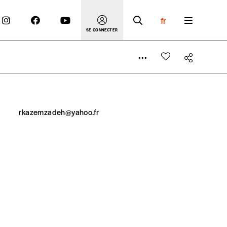
fr
SE CONNECTER
rkazemzadeh@yahoo.fr
 compte
er le prix qu’il estime juste. Dans l’objectif de rendre
’estimer vous-mêmes le coût de notre publication. Cette
e de rédaction selon vos moyens et vos motivations.