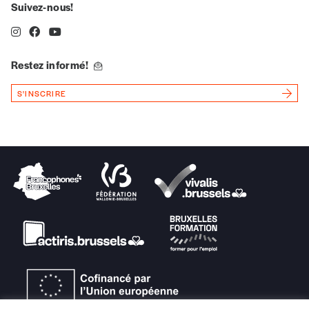
revue en format papier ou numérique.
Suivez-nous!
Vous renseignez vos coordonnées.
Vous versez le montant de votre choix sur le
compte
IBAN BE34 0010 7305
Restez informé!
2190
avec en communication le numéro de
la commande renseigné dans le mail de
S'INSCRIRE
confirmation et la mention “participation
Imag”.
NB
: Vous pouvez choisir de participer
financièrement à tout moment, même après
avoir reçu plusieurs numéros. Ce paiement
n’est pas indispensable. Il marque votre
volonté de soutenir nos activités.
NOS