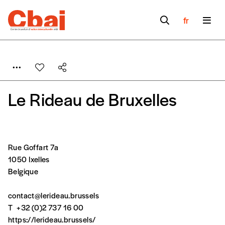
fr
Le Rideau de Bruxelles
Formulaire de
Se connecter
Rue Goffart 7a
1050 Ixelles
commande
Belgique
contact@lerideau.brussels
A partir de 2021,
Imag, le magazine de
T
+32 (0)2 737 16 00
l’interculturel,
vous est proposé à
PRIX LIBRE
.
https://lerideau.brussels/