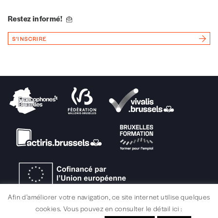
Vous renseignez vos coordonnées.
Restez informé!
Vous versez le montant de votre choix sur le
compte
IBAN BE34 0010 7305
S'INSCRIRE
2190
avec en communication le numéro de
la commande renseigné dans le mail de
confirmation et la mention “participation
Imag”.
NB
: Vous pouvez choisir de participer
financièrement à tout moment, même après
avoir reçu plusieurs numéros. Ce paiement
n’est pas indispensable. Il marque votre
volonté de soutenir nos activités.
NOS
Afin d’améliorer votre navigation, ce site internet utilise quelques
cookies. Vous pouvez en consulter le détail ici :