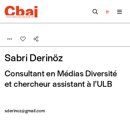
fr
Sabri Derinöz
Consultant en Médias Diversité
Formulaire de
et chercheur assistant à l’ULB
Se connecter
commande
sderinoz@gmail.com
A partir de 2021,
Imag, le magazine de
l’interculturel,
vous est proposé à
PRIX LIBRE
.