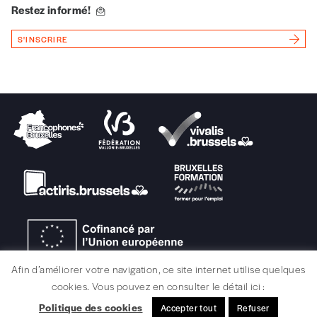
Restez informé!
Vous renseignez vos coordonnées.
Vous versez le montant de votre choix sur le
S'INSCRIRE
compte
IBAN BE34 0010 7305
2190
avec en communication le numéro de
la commande renseigné dans le mail de
confirmation et la mention “participation
Imag”.
NB
: Vous pouvez choisir de participer
financièrement à tout moment, même après
avoir reçu plusieurs numéros. Ce paiement
n’est pas indispensable. Il marque votre
volonté de soutenir nos activités.
Afin d’améliorer votre navigation, ce site internet utilise quelques
NOS
cookies. Vous pouvez en consulter le détail ici :
Politique des cookies
Accepter tout
Refuser
MENTIONS LÉGALES / CRÉDITS