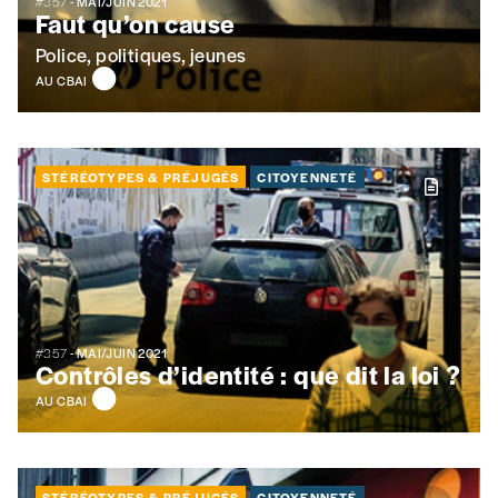
#357
- MAI/JUIN 2021
Faut qu’on cause
Police, politiques, jeunes
AU CBAI
STÉRÉOTYPES & PRÉJUGÉS
CITOYENNETÉ
#357
- MAI/JUIN 2021
Contrôles d’identité : que dit la loi ?
AU CBAI
STÉRÉOTYPES & PRÉJUGÉS
CITOYENNETÉ