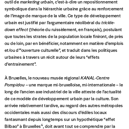
outil de
marketing urbain
, c’est-à-dire un repositionnement
symbolique dans la hiérarchie urbaine grâce au renforcement
Abonnement
de l’image de marque de la ville. Ce type de développement
INSCRIPTION
urbain est justifié par l’argumentaire néolibéral du
trickle-
1 an = 5 numéros
20€*
/an
*champs obligatoires
down effect
(théorie du ruissèlement, en français), postulant
que toutes les strates de la population locale finiront, de près
ou de loin, par en bénéficier, notamment en matière d’emplois
*Prix indicatif, frais de port inclus
et/ou d’”ouverture culturelle”, et traduit dans les politiques
urbaines à travers un récit autour de leurs “effets
d’entrainement”.
Par numéro
5€*
À Bruxelles, le nouveau musée régional
KANAL-Centre
Pompidou
– une marque mi-bruxelloise, mi-internationale – le
long de l’ancien axe industriel de la ville atteste de l’actualité
*Prix indicatif, frais de port inclus
de ce modèle de développement urbain par la culture. Son
arrivée relativement tardive, au regard des autres métropoles
Je m'abonne à l'Imag
occidentales mais aussi des discours d’édiles locaux
fantasmant depuis longtemps sur un hypothétique “effet
4
Bilbao” à Bruxelles
, doit avant tout se comprendre par la