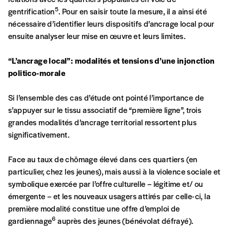
Pays
5
gentrification
. Pour en saisir toute la mesure, il a ainsi été
nécessaire d’identifier leurs dispositifs d’ancrage local pour
ensuite analyser leur mise en œuvre et leurs limites.
“L’ancrage local”: modalités et tensions d’une injonction
n°
politico-morale
Si l’ensemble des cas d’étude ont pointé l’importance de
Localité
s’appuyer sur le tissu associatif de “première ligne”, trois
grandes modalités d’ancrage territorial ressortent plus
significativement.
Je souhaite recevoir une facture
Face au taux de chômage élevé dans ces quartiers (en
particulier, chez les jeunes), mais aussi à la violence sociale et
J’ai lu et j’accepte votre politique
symbolique exercée par l’offre culturelle – légitime et/ ou
de confidentialité
*
émergente – et les nouveaux usagers attirés par celle-ci, la
première modalité constitue une offre d’emploi de
Lire notre
politique de protection des données
6
gardiennage
auprès des jeunes (bénévolat défrayé).