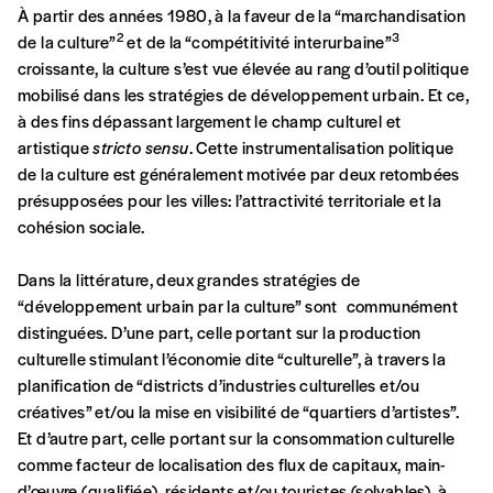
qu’il estime juste. Dans l’objectif de rendre nos
À partir des années 1980, à la faveur de la “marchandisation
activités et publications accessibles, et
Mot de passe oublié?
2
3
de la culture”
et de la “compétitivité interurbaine”
d’affirmer notre attachement aux valeurs de
croissante, la culture s’est vue élevée au rang d’outil politique
solidarité, nous vous proposons d’estimer
mobilisé dans les stratégies de développement urbain. Et ce,
vous-mêmes le coût de notre publication.
à des fins dépassant largement le champ culturel et
Cette valeur peut donc être inférieure, égale
artistique
stricto sensu
. Cette instrumentalisation politique
Créer un
ou supérieure au prix indicatif. De cette
de la culture est généralement motivée par deux retombées
manière, vous soutenez le travail de l’équipe
présupposées pour les villes: l’attractivité territoriale et la
compte
de rédaction selon vos moyens et vos
cohésion sociale.
motivations.
Dans la littérature, deux grandes stratégies de
“développement urbain par la culture” sont communément
En pratique
distinguées. D’une part, celle portant sur la production
Vous vous abonnez pour l’année civile en
culturelle stimulant l’économie dite “culturelle”, à travers la
cours ou vous commandez au numéro.
planification de “districts d’industries culturelles et/ou
Vous indiquez si vous souhaitez recevoir la
créatives” et/ou la mise en visibilité de “quartiers d’artistes”.
revue en format papier ou numérique.
Et d’autre part, celle portant sur la consommation culturelle
Vous renseignez vos coordonnées.
comme facteur de localisation des flux de capitaux, main-
Vous versez le montant de votre choix sur le
d’œuvre (qualifiée), résidents et/ou touristes (solvables), à