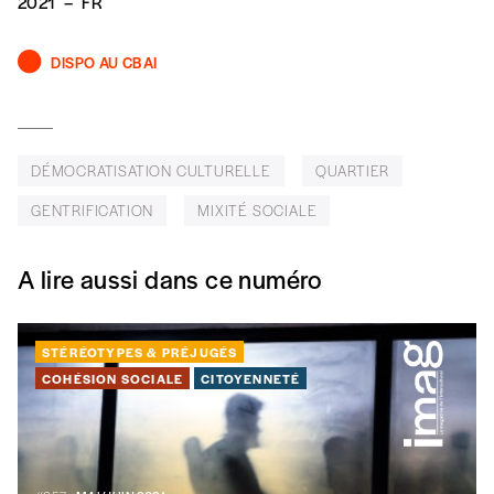
2021
–
FR
DISPO AU CBAI
DÉMOCRATISATION CULTURELLE
QUARTIER
GENTRIFICATION
MIXITÉ SOCIALE
A lire aussi dans ce numéro
STÉRÉOTYPES & PRÉJUGÉS
COHÉSION SOCIALE
CITOYENNETÉ