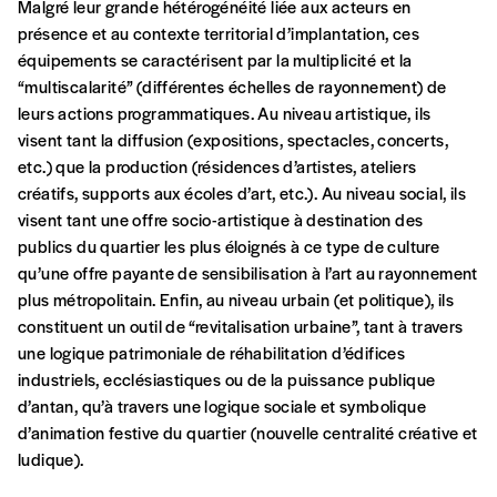
lui un abonnement ou numéro au choix.
Malgré leur grande hétérogénéité liée aux acteurs en
présence et au contexte territorial d’implantation, ces
J’offre un abonnement (5
équipements se caractérisent par la multiplicité et la
numéros)
“multiscalarité” (différentes échelles de rayonnement) de
leurs actions programmatiques. Au niveau artistique, ils
J’offre le(s) numéro(s)
visent tant la diffusion (expositions, spectacles, concerts,
etc.) que la production (résidences d’artistes, ateliers
créatifs, supports aux écoles d’art, etc.). Au niveau social, ils
Vos coordonnées
visent tant une offre socio-artistique à destination des
publics du quartier les plus éloignés à ce type de culture
Prénom
*
qu’une offre payante de sensibilisation à l’art au rayonnement
plus métropolitain. Enfin, au niveau urbain (et politique), ils
constituent un outil de “revitalisation urbaine”, tant à travers
une logique patrimoniale de réhabilitation d’édifices
Nom
*
industriels, ecclésiastiques ou de la puissance publique
d’antan, qu’à travers une logique sociale et symbolique
d’animation festive du quartier (nouvelle centralité créative et
Organisation
ludique).