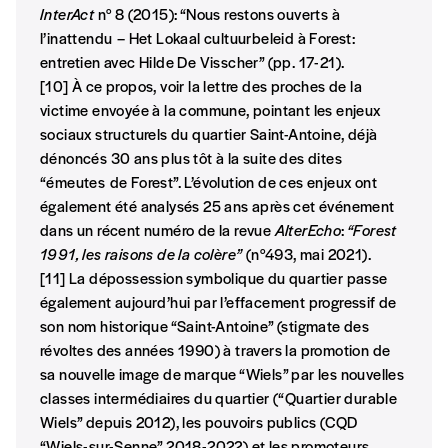
InterAct
n° 8 (2015): “Nous restons ouverts à
l’inattendu – Het Lokaal cultuurbeleid à Forest:
entretien avec Hilde De Visscher” (pp. 17-21).
[10] À ce propos, voir la lettre des proches de la
victime envoyée à la commune, pointant les enjeux
sociaux structurels du quartier Saint-Antoine, déjà
dénoncés 30 ans plus tôt à la suite des dites
“émeutes de Forest”. L’évolution de ces enjeux ont
également été analysés 25 ans après cet événement
dans un récent numéro de la revue
AlterEcho
:
“Forest
1991, les raisons de la colère”
(n°493, mai 2021).
[11] La dépossession symbolique du quartier passe
également aujourd’hui par l’effacement progressif de
son nom historique “Saint-Antoine” (stigmate des
révoltes des années 1990) à travers la promotion de
sa nouvelle image de marque “Wiels” par les nouvelles
classes intermédiaires du quartier (“Quartier durable
Wiels” depuis 2012), les pouvoirs publics (CQD
“Wiels-sur-Senne” 2018-2022) et les promoteurs