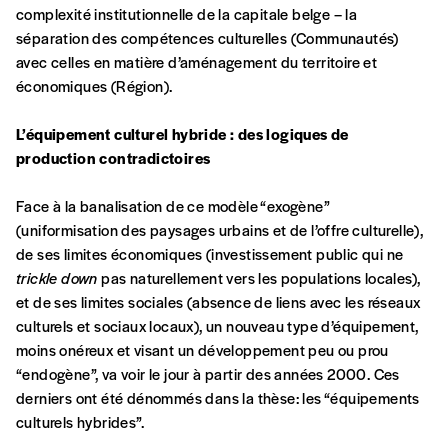
Format papier (livraison uniquement
complexité institutionnelle de la capitale belge – la
en Belgique)
séparation des compétences culturelles (Communautés)
Format numérique
avec celles en matière d’aménagement du territoire et
économiques (Région).
Je commande au numéro
L’équipement culturel hybride : des logiques de
production contradictoires
Édition papier (livraison en Belgique
uniquement)
Face à la banalisation de ce modèle “exogène”
(uniformisation des paysages urbains et de l’offre culturelle),
de ses limites économiques (investissement public qui ne
trickle down
pas naturellement vers les populations locales),
Quantité
et de ses limites sociales (absence de liens avec les réseaux
culturels et sociaux locaux), un nouveau type d’équipement,
moins onéreux et visant un développement peu ou prou
“endogène”, va voir le jour à partir des années 2000. Ces
derniers ont été dénommés dans la thèse: les “équipements
AJOUTER
culturels hybrides”.