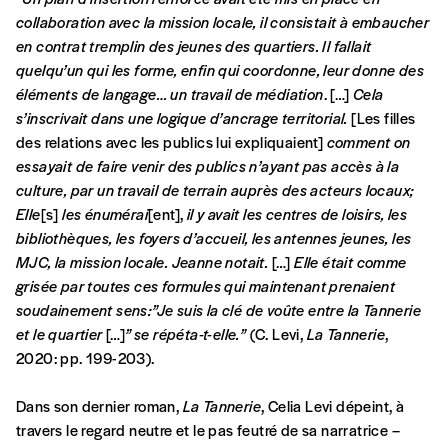
collaboration avec la mission locale, il consistait à embaucher
en contrat tremplin des jeunes des quartiers. Il fallait
quelqu’un qui les forme, enfin qui coordonne, leur donne des
éléments de langage… un travail de médiation
. […]
Cela
s’inscrivait dans une logique d’ancrage territorial.
[Les filles
des relations avec les publics lui expliquaient]
comment on
essayait de faire venir des publics n’ayant pas accès à la
culture, par un travail de terrain auprès des acteurs locaux;
Elle
[s]
les énumérai
[ent],
il y avait les centres de loisirs, les
bibliothèques, les foyers d’accueil, les antennes jeunes, les
MJC, la mission locale. Jeanne notait.
[…]
Elle était comme
grisée par toutes ces formules qui maintenant prenaient
soudainement sens:”Je suis la clé de voûte entre la Tannerie
et le quartier
[…]
” se répéta-t-elle.”
(C. Levi,
La Tannerie
,
2020: pp. 199-203).
Dans son dernier roman,
La Tannerie
, Celia Levi dépeint, à
travers le regard neutre et le pas feutré de sa narratrice –