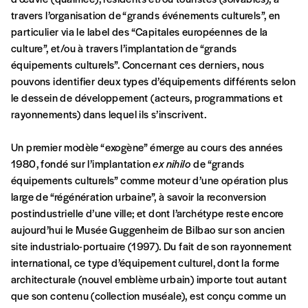
compte
IBAN BE34 0010 7305
travers l’organisation de “grands événements culturels”, en
2190
avec en communication le numéro de
particulier via le label des “Capitales européennes de la
la commande renseigné dans le mail de
culture”, et/ou à travers l’implantation de “grands
confirmation et la mention “participation
équipements culturels”. Concernant ces derniers, nous
Imag”.
pouvons identifier deux types d’équipements différents selon
le dessein de développement (acteurs, programmations et
rayonnements) dans lequel ils s’inscrivent.
NB
: Vous pouvez choisir de participer
financièrement à tout moment, même après
Un premier modèle “exogène” émerge au cours des années
avoir reçu plusieurs numéros. Ce paiement
1980, fondé sur l’implantation
ex nihilo
de “grands
n’est pas indispensable. Il marque votre
équipements culturels” comme moteur d’une opération plus
volonté de soutenir nos activités.
large de “régénération urbaine”, à savoir la reconversion
postindustrielle d’une ville; et dont l’archétype reste encore
aujourd’hui le Musée Guggenheim de Bilbao sur son ancien
NOS
site industrialo-portuaire (1997). Du fait de son rayonnement
international, ce type d’équipement culturel, dont la forme
FORMULES
architecturale (nouvel emblème urbain) importe tout autant
que son contenu (collection muséale), est conçu comme un
Les mots de passe ne correspondent pas