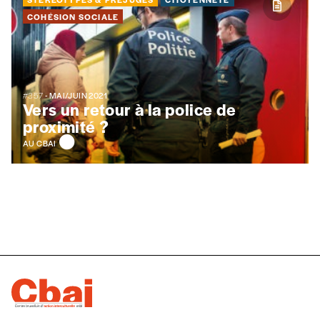
COHÉSION SOCIALE
#357
- MAI/JUIN 2021
Vers un retour à la police de
proximité ?
AU CBAI