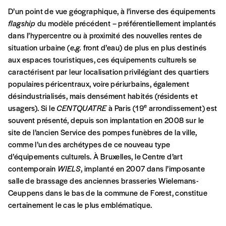
Édition numérique
D’un point de vue géographique, à l’inverse des équipements
flagship
du modèle précédent – préférentiellement implantés
dans l’hypercentre ou à proximité des nouvelles rentes de
situation urbaine (
e.g.
front d’eau) de plus en plus destinés
aux espaces touristiques, ces équipements culturels se
AJOUTER
caractérisent par leur localisation privilégiant des quartiers
populaires péricentraux, voire périurbains, également
Offre découverte
désindustrialisés, mais densément habités (résidents et
e
usagers). Si le
CENTQUATRE
à Paris (19
arrondissement) est
Vous souhaitez découvrir
Imag
? Nous vous
souvent présenté, depuis son implantation en 2008 sur le
offrons les deux derniers numéros publiés.
site de l’ancien Service des pompes funèbres de la ville,
Je souhaite bénéficier de l’offre
comme l’un des archétypes de ce nouveau type
découverte
d’équipements culturels. À Bruxelles, le Centre d’art
contemporain
WIELS
, implanté en 2007 dans l’imposante
salle de brassage des anciennes brasseries Wielemans-
Ceuppens dans le bas de la commune de Forest, constitue
Cadeau
certainement le cas le plus emblématique.
Faites découvrir l'
Imag
à un·e ami·e et offrez-