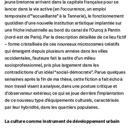
jeune bretonne arrivant dans la capitale française pour se
lancer dans la vie active (en l’occurrence, un emploi
temporaire d’”accueillante” à la Tannerie), le fonctionnement
quotidien d’une nouvelle institution artistique implantée sur
une friche industrielle au bord du canal de l’Ourcq à Pantin
(nord-est de Paris). Par la description détaillée de ce lieu fictif
– forme cristallisée de ces nouveaux microcosmes créatifs
qui émergent depuis plusieurs années dans les villes
occidentales, l’auteure fait la satire d’un milieu
Formulaire de
socioprofessionnel, pris plus largement dans les
Se connecter
contradictions d’un idéal “social-démocrate”. Parue quelques
commande
semaines après la fin de ma thèse, cette fiction a fait écho à
mon travail visant à analyser, dans une posture critique et
d’observateur extérieur, ce qui se joue derrière l’implantation
A partir de 2021,
Imag, le magazine de
de ce nouveau type d’équipements culturels, caractérisés
l’interculturel,
vous est proposé à
PRIX LIBRE
.
par leur hybridité, dans les quartiers populaires.
Le prix libre est un mode de fixation du prix
par l’acheteur d’un bien ou d’un service, qui
La culture comme instrument de développement urbain
peut être une manière pour lui de payer le prix
CONNEXION