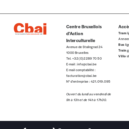
Centre Bruxellois
Accès
d’Action
Tram
li
Annee
Interculturelle
Bus
li
Avenue de Stalingrad 24
Train
g
1000 Bruxelles
Villo
s
Tel. +32 (0)2 289 70 50
E-mail :
info@cbai.be
E-mail comptabilité :
facturation@cbai.be
N° d’entreprise : 421.019.095
Ouvert du lundi au vendredi de
9h à 13h et de 14h à 17h30.