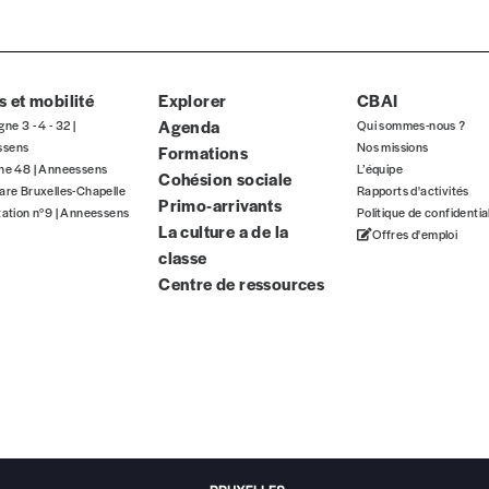
 et mobilité
Explorer
CBAI
Agenda
gne 3 - 4 - 32 |
Qui sommes-nous ?
ssens
Nos missions
Formations
gne 48 | Anneessens
L’équipe
Cohésion sociale
are Bruxelles-Chapelle
Rapports d'activités
Primo-arrivants
tation n°9 | Anneessens
Politique de confidentia
La culture a de la
Offres d'emploi
classe
Centre de ressources