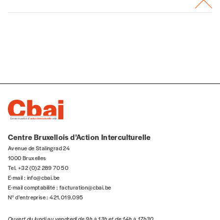
Centre Bruxellois d’Action Interculturelle
Avenue de Stalingrad 24
1000 Bruxelles
Tel. +32 (0)2 289 70 50
E-mail :
info@cbai.be
E-mail comptabilité :
facturation@cbai.be
N° d’entreprise : 421.019.095
Ouvert du lundi au vendredi de 9h à 13h et de 14h à 17h30.