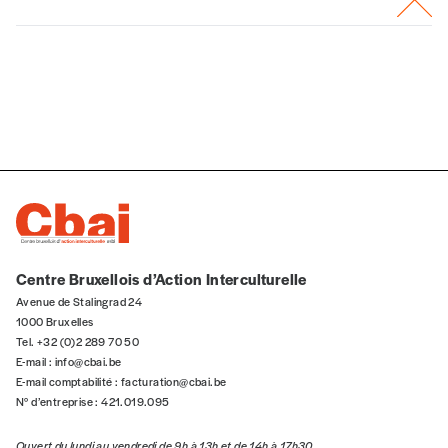
Centre Bruxellois d’Action Interculturelle
Avenue de Stalingrad 24
1000 Bruxelles
Tel. +32 (0)2 289 70 50
E-mail :
info@cbai.be
E-mail comptabilité :
facturation@cbai.be
N° d’entreprise : 421.019.095
Ouvert du lundi au vendredi de 9h à 13h et de 14h à 17h30.